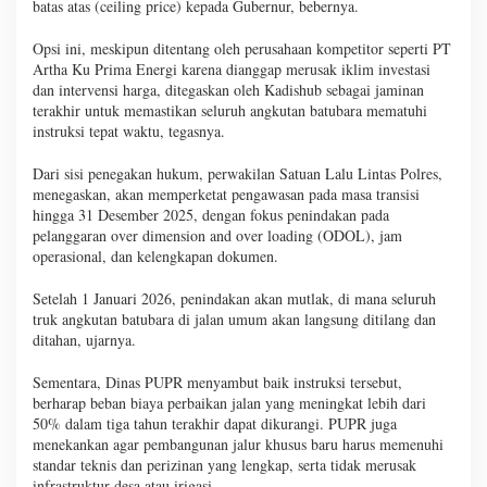
batas atas (ceiling price) kepada Gubernur, bebernya.
Opsi ini, meskipun ditentang oleh perusahaan kompetitor seperti PT
Artha Ku Prima Energi karena dianggap merusak iklim investasi
dan intervensi harga, ditegaskan oleh Kadishub sebagai jaminan
terakhir untuk memastikan seluruh angkutan batubara mematuhi
instruksi tepat waktu, tegasnya.
Dari sisi penegakan hukum, perwakilan Satuan Lalu Lintas Polres,
menegaskan, akan memperketat pengawasan pada masa transisi
hingga 31 Desember 2025, dengan fokus penindakan pada
pelanggaran over dimension and over loading (ODOL), jam
operasional, dan kelengkapan dokumen.
Setelah 1 Januari 2026, penindakan akan mutlak, di mana seluruh
truk angkutan batubara di jalan umum akan langsung ditilang dan
ditahan, ujarnya.
Sementara, Dinas PUPR menyambut baik instruksi tersebut,
berharap beban biaya perbaikan jalan yang meningkat lebih dari
50% dalam tiga tahun terakhir dapat dikurangi. PUPR juga
menekankan agar pembangunan jalur khusus baru harus memenuhi
standar teknis dan perizinan yang lengkap, serta tidak merusak
infrastruktur desa atau irigasi.