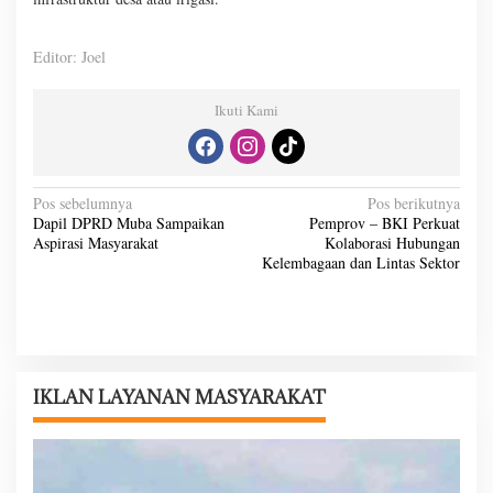
Editor: Joel
Ikuti Kami
N
Pos sebelumnya
Pos berikutnya
Dapil DPRD Muba Sampaikan
Pemprov – BKI Perkuat
a
Aspirasi Masyarakat
Kolaborasi Hubungan
v
Kelembagaan dan Lintas Sektor
i
g
a
s
IKLAN LAYANAN MASYARAKAT
i
p
o