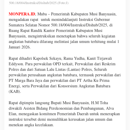
500.18/004/Instruksi/Dishub/2025.(Foto:J)
MONPERA.ID
, Muba – Pemerintah Kabupaten Musi Banyuasin,
mengadakan rapat untuk menindaklanjuti Instruksi Gubernur
Sumatera Selatan Nomor 500.18/004/Instruksi/Dishub/2025, di
Ruang Rapat Randik Kantor Pemerintah Kabupaten Musi
Banyuasin, mengintruksikan menetapkan bahwa seluruh kegiatan
angkutan batubara dilarang melintasi jalan umum terhitung mulai 1
Januari 2026.
Rapat dihadiri Kapolsek Sekayu, Rama Yudha, Kanit Tirjawali
Eddyson. Para perwakilan OPD terkait, Perwakilan dari Reskrim
Polres dan dari Satuan Lalu Lintas (Lantas) Polres, Seluruh
perwakilan perusahaan angkutan batubara, termasuk perwakilan dari
PT Marga Bara Jaya dan perwakilan dari PT Artha Ku Prima
Energi, serta Perwakilan dari Konsorsium Angkutan Batubara
(KAB).
Rapat dipimpin langsung Bupati Musi Banyuasin, H.M Toha
diwakili Asisten Bidang Perekonomian dan Pembangunan, Alva
Elan, menegaskan komitmen Pemerintah Daerah untuk menerapkan
instruksi tersebut demi memulihkan kerusakan jalan umum dan
menekan angka kecelakaan.