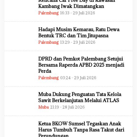
Rencana Car Free Day di Kawasan
A
D
Kambang Iwak Dimatangkan
M
Palembang
16:33 - 29 Juli 2026
O
I
L
N
E
H
Hadapi Musim Kemarau, Ratu Dewa
A
D
Bentuk TRC dan Tim Jitupasna
M
Palembang
13:29 - 29 Juli 2026
O
I
L
N
E
H
DPRD dan Pemkot Palembang Setujui
A
D
Bersama Raperda APBD 2025 menjadi
M
Perda
I
N
Palembang
03:24 - 29 Juli 2026
O
L
E
H
Muba Dukung Penguatan Tata Kelola
A
D
Sawit Berkelanjutan Melalui ATLAS
M
Muba
21:19 - 28 Juli 2026
O
I
L
N
E
H
Ketua BKOW Sumsel Tegaskan Anak
A
D
Harus Tumbuh Tanpa Rasa Takut dari
M
Perundungan
I