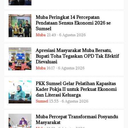
L
E
H
A
Muba Peringkat 14 Percepatan
D
M
Pendataan Sensus Ekonomi 2026 se
I
Sumsel
N
Muba
21:49 - 6 Agustus 2026
O
L
E
H
Apresiasi Masyarakat Muba Bersatu,
A
D
Bupati Toha Tegaskan OPD Tak Efektif
M
Dievaluasi
I
N
Muba
16:17 - 6 Agustus 2026
O
L
E
H
PKK Sumsel Gelar Pelatihan Kapasitas
A
D
Kader Pokja II untuk Perkuat Ekonomi
M
dan Literasi Keluarga
I
N
Sumsel
15:55 - 6 Agustus 2026
O
L
E
H
Muba Percepat Transformasi Posyandu
A
D
Masyarakat
M