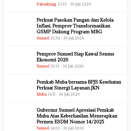
M
Palembang
23:15 - 30 Juli 2026
O
I
L
N
E
H
Perkuat Pasokan Pangan dan Kelola
A
D
Inflasi, Pemprov Transformasikan
M
GSMP Dukung Program MBG
I
N
Sumsel
21:54 - 30 Juli 2026
O
L
E
H
Pemprov Sumsel Siap Kawal Sensus
A
D
Ekonomi 2026
M
Sumsel
19:33 - 30 Juli 2026
O
I
L
N
E
H
Pemkab Muba bersama BPJS Kesehatan
A
D
Perkuat Sinergi Layanan JKN
M
Muba
14:11 - 30 Juli 2026
O
I
L
N
E
H
Gubernur Sumsel Apresiasi Pemkab
A
D
Muba Atas Keberhasilan Menerapkan
M
Permen ESDM Nomor 14/2025
I
N
Sumsel
14:03 - 30 Juli 2026
O