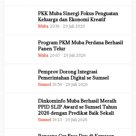
L
E
H
PKK Muba Sinergi Fokus Penguatan
A
D
Keluarga dan Ekonomi Kreatif
M
Muba
20:16 - 29 Juli 2026
O
I
L
N
E
H
Program PKM Muba Perdana Berhasil
A
D
Panen Telur
M
Muba
20:07 - 29 Juli 2026
O
I
L
N
E
H
Pemprov Dorong Integrasi
A
D
Pemerintahan Digital se Sumsel
M
Sumsel
19:56 - 29 Juli 2026
O
I
L
N
E
H
Dinkominfo Muba Berhasil Meraih
A
D
PPID SLIP Award se Sumsel Tahun
M
2026 dengan Predikat Baik Sekali
I
N
Sumsel
19:23 - 29 Juli 2026
O
L
E
H