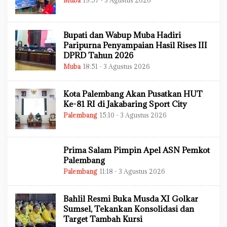
Muba
19:57 - 3 Agustus 2026
I
L
N
E
H
A
Bupati dan Wabup Muba Hadiri
D
M
Paripurna Penyampaian Hasil Rises III
I
DPRD Tahun 2026
N
Muba
18:51 - 3 Agustus 2026
O
L
E
H
Kota Palembang Akan Pusatkan HUT
A
D
Ke-81 RI di Jakabaring Sport City
M
Palembang
15:10 - 3 Agustus 2026
O
I
L
N
E
H
A
Prima Salam Pimpin Apel ASN Pemkot
D
M
Palembang
I
Palembang
11:18 - 3 Agustus 2026
O
N
L
E
H
Bahlil Resmi Buka Musda XI Golkar
A
D
Sumsel, Tekankan Konsolidasi dan
M
Target Tambah Kursi
I