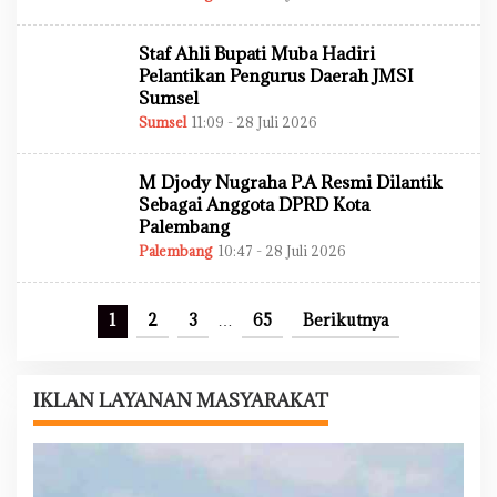
L
E
H
Staf Ahli Bupati Muba Hadiri
A
D
Pelantikan Pengurus Daerah JMSI
M
Sumsel
I
N
Sumsel
11:09 - 28 Juli 2026
O
L
E
H
M Djody Nugraha P.A Resmi Dilantik
A
D
Sebagai Anggota DPRD Kota
M
Palembang
I
N
Palembang
10:47 - 28 Juli 2026
O
L
E
H
A
1
2
3
…
65
Berikutnya
D
M
I
N
IKLAN LAYANAN MASYARAKAT