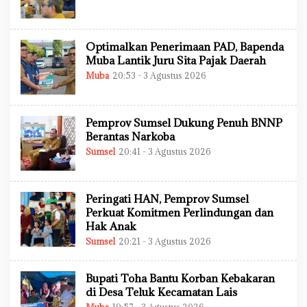
E
H
A
D
M
Optimalkan Penerimaan PAD, Bapenda
I
Muba Lantik Juru Sita Pajak Daerah
N
Muba
20:53 - 3 Agustus 2026
O
L
E
H
A
Pemprov Sumsel Dukung Penuh BNNP
D
M
Berantas Narkoba
I
Sumsel
20:41 - 3 Agustus 2026
O
N
L
E
H
A
Peringati HAN, Pemprov Sumsel
D
M
Perkuat Komitmen Perlindungan dan
I
Hak Anak
N
Sumsel
20:21 - 3 Agustus 2026
O
L
E
H
Bupati Toha Bantu Korban Kebakaran
A
D
di Desa Teluk Kecamatan Lais
M
O