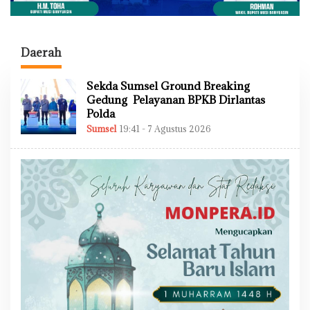
Daerah
Sekda Sumsel Ground Breaking
Gedung Pelayanan BPKB Dirlantas
Polda
Sumsel
19:41 - 7 Agustus 2026
O
L
E
H
A
D
M
I
N