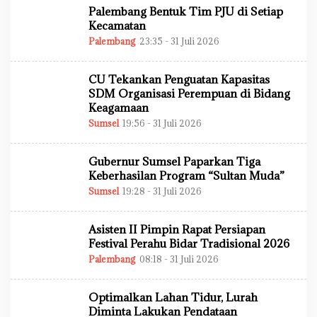
H
Palembang Bentuk Tim PJU di Setiap
A
D
Kecamatan
M
Palembang
23:35 - 31 Juli 2026
O
I
L
N
E
H
CU Tekankan Penguatan Kapasitas
A
D
SDM Organisasi Perempuan di Bidang
M
Keagamaan
I
N
Sumsel
19:56 - 31 Juli 2026
O
L
E
H
Gubernur Sumsel Paparkan Tiga
A
D
Keberhasilan Program “Sultan Muda”
M
Sumsel
19:28 - 31 Juli 2026
O
I
L
N
E
H
Asisten II Pimpin Rapat Persiapan
A
D
Festival Perahu Bidar Tradisional 2026
M
Palembang
08:18 - 31 Juli 2026
O
I
L
N
E
H
Optimalkan Lahan Tidur, Lurah
A
D
Diminta Lakukan Pendataan