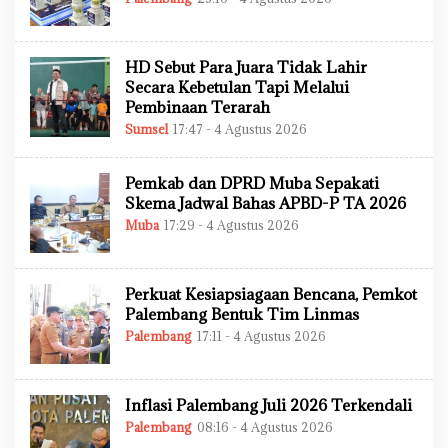
L
E
H
A
HD Sebut Para Juara Tidak Lahir
D
M
Secara Kebetulan Tapi Melalui
I
Pembinaan Terarah
N
Sumsel
17:47 - 4 Agustus 2026
O
L
E
H
Pemkab dan DPRD Muba Sepakati
A
D
Skema Jadwal Bahas APBD-P TA 2026
M
Muba
17:29 - 4 Agustus 2026
O
I
L
N
E
H
A
Perkuat Kesiapsiagaan Bencana, Pemkot
D
M
Palembang Bentuk Tim Linmas
I
Palembang
17:11 - 4 Agustus 2026
O
N
L
E
H
A
Inflasi Palembang Juli 2026 Terkendali
D
M
Palembang
08:16 - 4 Agustus 2026
O
I
L
N