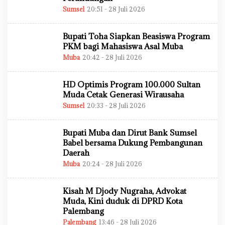
N
Sumsel
20:51 - 28 Juli 2026
O
L
E
H
Bupati Toha Siapkan Beasiswa Program
A
D
PKM bagi Mahasiswa Asal Muba
M
Muba
20:42 - 28 Juli 2026
O
I
L
N
E
H
HD Optimis Program 100.000 Sultan
A
D
Muda Cetak Generasi Wirausaha
M
Sumsel
20:33 - 28 Juli 2026
O
I
L
N
E
H
Bupati Muba dan Dirut Bank Sumsel
A
D
Babel bersama Dukung Pembangunan
M
Daerah
I
N
Muba
20:24 - 28 Juli 2026
O
L
E
H
Kisah M Djody Nugraha, Advokat
A
D
Muda, Kini duduk di DPRD Kota
M
Palembang
I
N
Palembang
13:46 - 28 Juli 2026
O