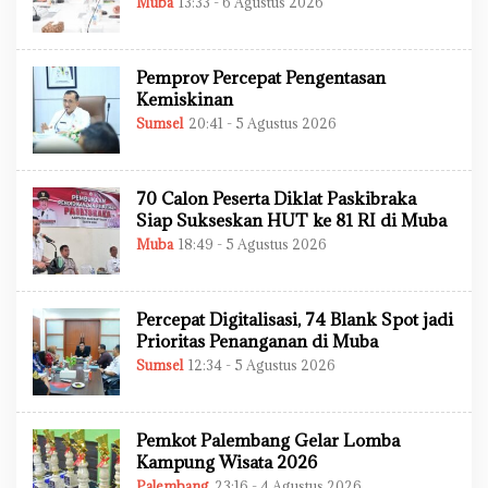
Muba
13:33 - 6 Agustus 2026
O
I
L
N
E
H
A
Pemprov Percepat Pengentasan
D
M
Kemiskinan
I
Sumsel
20:41 - 5 Agustus 2026
O
N
L
E
H
A
70 Calon Peserta Diklat Paskibraka
D
M
Siap Sukseskan HUT ke 81 RI di Muba
I
Muba
18:49 - 5 Agustus 2026
O
N
L
E
H
A
Percepat Digitalisasi, 74 Blank Spot jadi
D
M
Prioritas Penanganan di Muba
I
Sumsel
12:34 - 5 Agustus 2026
O
N
L
E
H
A
Pemkot Palembang Gelar Lomba
D
M
Kampung Wisata 2026
I
Palembang
23:16 - 4 Agustus 2026
O
N