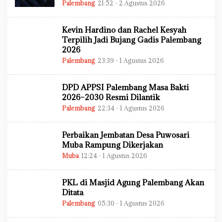
N
Palembang
21:52 - 2 Agustus 2026
O
L
E
H
Kevin Hardino dan Rachel Kesyah
A
D
Terpilih Jadi Bujang Gadis Palembang
M
2026
I
N
Palembang
23:39 - 1 Agustus 2026
O
L
E
H
DPD APPSI Palembang Masa Bakti
A
D
2026–2030 Resmi Dilantik
M
Palembang
22:34 - 1 Agustus 2026
O
I
L
N
E
H
Perbaikan Jembatan Desa Puwosari
A
D
Muba Rampung Dikerjakan
M
Muba
12:24 - 1 Agustus 2026
O
I
L
N
E
H
PKL di Masjid Agung Palembang Akan
A
D
Ditata
M
Palembang
05:30 - 1 Agustus 2026
O
I
L
N
E