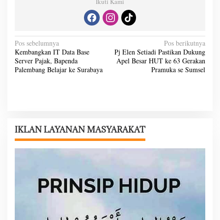
Ikuti Kami
N
Pos sebelumnya
Pos berikutnya
Kembangkan IT Data Base
Pj Elen Setiadi Pastikan Dukung
a
Server Pajak, Bapenda
Apel Besar HUT ke 63 Gerakan
v
Palembang Belajar ke Surabaya
Pramuka se Sumsel
i
g
a
s
IKLAN LAYANAN MASYARAKAT
i
p
o
s