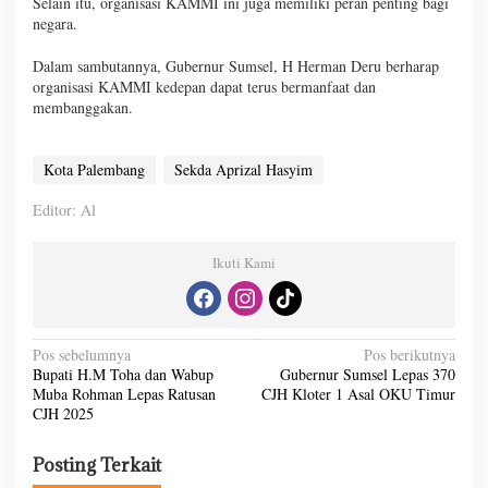
Selain itu, organisasi KAMMI ini juga memiliki peran penting bagi
negara.
Dalam sambutannya, Gubernur Sumsel, H Herman Deru berharap
organisasi KAMMI kedepan dapat terus bermanfaat dan
membanggakan.
Kota Palembang
Sekda Aprizal Hasyim
Editor: Al
Ikuti Kami
N
Pos sebelumnya
Pos berikutnya
Bupati H.M Toha dan Wabup
Gubernur Sumsel Lepas 370
a
Muba Rohman Lepas Ratusan
CJH Kloter 1 Asal OKU Timur
v
CJH 2025
i
Posting Terkait
g