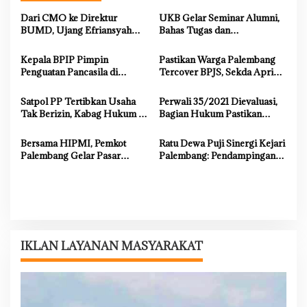
a
Dari CMO ke Direktur
UKB Gelar Seminar Alumni,
s
BUMD, Ujang Efriansyah
Bahas Tugas dan
Buktikan Konsistensi dan
Kewenangan DPRD dalam
i
Integritas dalam Memimpin
Menyalurkan Aspirasi Rakyat
Kepala BPIP Pimpin
Pastikan Warga Palembang
p
Penguatan Pancasila di
Tercover BPJS, Sekda Aprizal
Palembang
Hasyim Terima Audiensi
o
BPJS Kesehatan
Satpol PP Tertibkan Usaha
Perwali 35/2021 Dievaluasi,
s
Tak Berizin, Kabag Hukum :
Bagian Hukum Pastikan
Langkah Pemkot Sesuai
Aturan Penuhi Prinsip HAM
Prosedur
Bersama HIPMI, Pemkot
Ratu Dewa Puji Sinergi Kejari
Palembang Gelar Pasar
Palembang: Pendampingan
Murah di Griya Borang Indah
Hukum Akselerasi
Pembangunan Kota
IKLAN LAYANAN MASYARAKAT