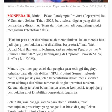
Wabup Muba, Rohman, saat menutup Peparprov ke V Sumsel Tahun 2025.(Foto:J)
MONPERA.ID
, Muba – Pekan Paralympic Provinsi (Peparprov) ke
V Sumatera Selatan Tahun 2025, baru selesai digelar yang diikuti
penyandang disabilitas. Ternyata, tidak menjadi penghalang meski
mengalami keterbatasan fisik.
“Hari ini para atlet disabilitas telah membuktikan kalau mereka bisa
jadi ajang pembuktian atlet disabilitas berprestasi,” kata Wakil
Bupati Musi Banyuasin, Rohman, saat penutupan Peparprov ke V
Sumsel Tahun 2025 yang berlangsung di Opproom Pemkab Muba,
Jum”at (7/11/2025).
Menurutnya, mengapresiasi dan penghargaan setinggi tingginya
terhadap para atlet disabilitas, NPCI Provinsi Sumsel, seluruh
panitia, dan pihak yang telah berkontribusi dalam mensukseskan
event olahraga disabilitas terbesar di tingkat provinsi tersebut.
Karena, ajang tersebut bukan hanya sekedar kompetisi, tetapi ajang
pembuktian atlet Disabilitas berprestasi, tegasnya.
Selain itu, rasa bangga karena para atlet disabilitas, telah
menunjukan prestasinya yang sangat luar biasa di ajang Pekan
Paralympic Provinsi (Peparprov).