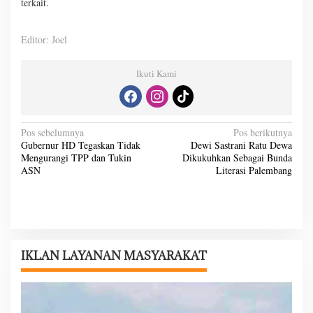
terkait.
Editor: Joel
Ikuti Kami
N
Pos sebelumnya
Pos berikutnya
Gubernur HD Tegaskan Tidak
Dewi Sastrani Ratu Dewa
a
Mengurangi TPP dan Tukin
Dikukuhkan Sebagai Bunda
v
ASN
Literasi Palembang
i
g
a
s
IKLAN LAYANAN MASYARAKAT
i
p
o