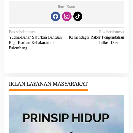
Ikuti Kami
N
Pos sebelumnya
Pos berikutnya
Yudha-Bahar Salurkan Bantuan
Kemendagri Rakor Pengendalian
a
Bagi Korban Kebakaran di
Inflasi Daerah
v
Palembang
i
g
a
s
IKLAN LAYANAN MASYARAKAT
i
p
o
s