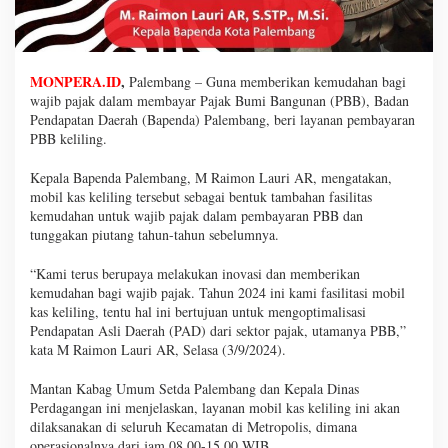
MONPERA.ID
,
Palembang – Guna memberikan kemudahan bagi
wajib pajak dalam membayar Pajak Bumi Bangunan (PBB), Badan
Pendapatan Daerah (Bapenda) Palembang, beri layanan pembayaran
PBB keliling.
Kepala Bapenda Palembang, M Raimon Lauri AR, mengatakan,
mobil kas keliling tersebut sebagai bentuk tambahan fasilitas
kemudahan untuk wajib pajak dalam pembayaran PBB dan
tunggakan piutang tahun-tahun sebelumnya.
“Kami terus berupaya melakukan inovasi dan memberikan
kemudahan bagi wajib pajak. Tahun 2024 ini kami fasilitasi mobil
kas keliling, tentu hal ini bertujuan untuk mengoptimalisasi
Pendapatan Asli Daerah (PAD) dari sektor pajak, utamanya PBB,”
kata M Raimon Lauri AR, Selasa (3/9/2024).
Mantan Kabag Umum Setda Palembang dan Kepala Dinas
Perdagangan ini menjelaskan, layanan mobil kas keliling ini akan
dilaksanakan di seluruh Kecamatan di Metropolis, dimana
operasionalnya dari jam 08.00-15.00 WIB.