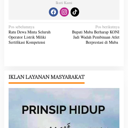
Ikuti Kami
N
Pos sebelumnya
Pos berikutnya
Ratu Dewa Minta Seluruh
Bupati Muba Berharap KONI
a
Operator Listrik Miliki
Jadi Wadah Pembinaan Atlet
v
Sertifikasi Kompetensi
Berprestasi di Muba
i
g
a
s
IKLAN LAYANAN MASYARAKAT
i
p
o
s