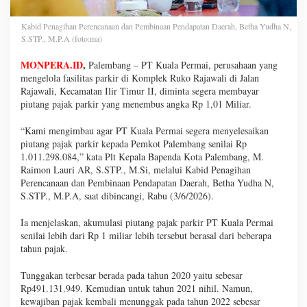
Kabid Penagihan Perencanaan dan Pembinaan Pendapatan Daerah, Betha Yudha N,
S.STP., M.P.A (foto:ma)
MONPERA.ID
,
Palembang – PT Kuala Permai, perusahaan yang
mengelola fasilitas parkir di Komplek Ruko Rajawali di Jalan
Rajawali, Kecamatan Ilir Timur II, diminta segera membayar
piutang pajak parkir yang menembus angka Rp 1,01 Miliar.
“Kami mengimbau agar PT Kuala Permai segera menyelesaikan
piutang pajak parkir kepada Pemkot Palembang senilai Rp
1.011.298.084,” kata Plt Kepala Bapenda Kota Palembang, M.
Raimon Lauri AR, S.STP., M.Si, melalui Kabid Penagihan
Perencanaan dan Pembinaan Pendapatan Daerah, Betha Yudha N,
S.STP., M.P.A, saat dibincangi, Rabu (3/6/2026).
Ia menjelaskan, akumulasi piutang pajak parkir PT Kuala Permai
senilai lebih dari Rp 1 miliar lebih tersebut berasal dari beberapa
tahun pajak.
Tunggakan terbesar berada pada tahun 2020 yaitu sebesar
Rp491.131.949. Kemudian untuk tahun 2021 nihil. Namun,
kewajiban pajak kembali menunggak pada tahun 2022 sebesar