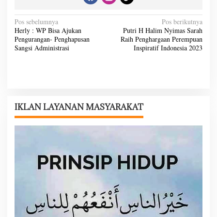
N
Pos sebelumnya
Pos berikutnya
Herly : WP Bisa Ajukan
Putri H Halim Nyimas Sarah
a
Pengurangan- Penghapusan
Raih Penghargaan Perempuan
v
Sangsi Administrasi
Inspiratif Indonesia 2023
i
g
a
s
IKLAN LAYANAN MASYARAKAT
i
p
o
s