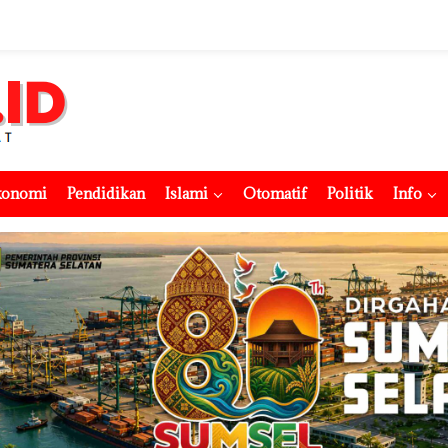
konomi
Pendidikan
Islami
Otomatif
Politik
Info