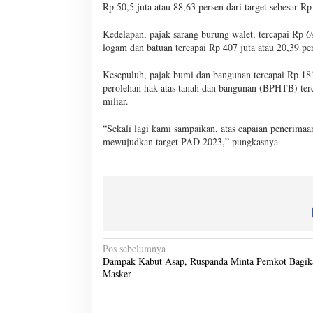
Rp 50,5 juta atau 88,63 persen dari target sebesar Rp
Kedelapan, pajak sarang burung walet, tercapai Rp 69
logam dan batuan tercapai Rp 407 juta atau 20,39 per
Kesepuluh, pajak bumi dan bangunan tercapai Rp 181,
perolehan hak atas tanah dan bangunan (BPHTB) terca
miliar.
“Sekali lagi kami sampaikan, atas capaian penerimaa
mewujudkan target PAD 2023,” pungkasnya
N
Pos sebelumnya
Dampak Kabut Asap, Ruspanda Minta Pemkot Bagik
a
Masker
v
i