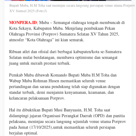
Bupati Muba, H.M Toha saat meninjau secara langsung persiapan venue utama Porprov
XV Sumsel 2025.(Foto:J)
MONPERA.ID
, Muba – Semangat olahraga tengah membuncah di
Kota Sekayu, Kabupaten Muba. Menjelang pembukaan Pekan
Olahraga Provinsi (Porprov) Sumatera Selatan XV Tahun 2025,
atmosfer “Kota Olahraga” ini kian semarak.
Ribuan atlet dan ofisial dari berbagai kabupaten/kota se-Sumatera
Selatan mulai berdatangan, membawa optimisme dan semangat
juang untuk meraih prestasi terbaik.
Pemkab Muba dibawah Komando Bupati Muba H.M Toha dan
Wabup Muba Rohman Husen memastikan seluruh venue
pertandingan dan sarana pendukung telah siap digunakan dengan
standar terbaik, demi menjamin kenyamanan, keamanan, dan
kelancaran pelaksanaan Porprov.
Hal itu dibuktikan Bupati Musi Banyuasin, H.M. Toha saat
didampingi jajaran Organisasi Perangkat Daerah (OPD) dan panitia
pelaksana, meninjau secara langsung sejumlah venue utama Porprov
pada Jumat (17/10/2025),untuk memastikan seluruh persiapan
berjalan optimal.