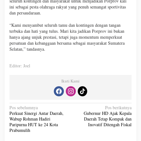
seluruh kontingen dan masyarakat untuk menjadikan Porprov kali
ini sebagai pesta olahraga rakyat yang penuh semangat sportivitas
dan persaudaraan.
“Kami menyambut seluruh tamu dan kontingen dengan tangan
terbuka dan hati yang tulus. Mari kita jadikan Porprov ini bukan
hanya ajang unjuk prestasi, tetapi juga momentum memperkuat
persatuan dan kebanggaan bersama sebagai masyarakat Sumatera
Selatan,” tandasnya.
Editor: Joel
Ikuti Kami
N
Pos sebelumnya
Pos berikutnya
Perkuat Sinergi Antar Daerah,
Gubernur HD Ajak Kepala
a
Wabup Rohman Hadiri
Daerah Tetap Kompak dan
v
Paripurna HUT ke 24 Kota
Inovatif Ditengah Fiskal
Prabumulih
i