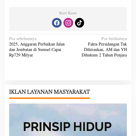
Ikuti Kami
N
Pos sebelumnya
Pos berikutnya
2025, Anggaran Perbaikan Jalan
Fakta Persidangan Tak
a
dan Jembatan di Sumsel Capai
Dihiraukan, AM dan YH
v
Rp729 Milyar
Dihukum 2 Tahun Penjara
i
g
a
s
IKLAN LAYANAN MASYARAKAT
i
p
o
s