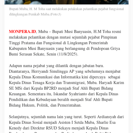
Bupati Muba, H. M Toha saat melakukan pelakukan pelantikan pejabat fungsional
dilingkungan Pemkab Muba.(Foto:J)
MONPERA.ID
, Muba – Bupati Musi Banyuasin, H.M Toha resmi
melakukan pelantikan dengan mutasi sejumlah pejabat Pimpinan
Tinggi Pratama dan Fungsional di Lingkungan Pemerintah
Kabupaten Musi Banyuasin yang berlangsung di Pendopoan Griya
Bumi Serasan Sekate, Senin (11/8/2025).
Adapun nama pejabat yang dilantik dengan jabatan baru.
Diantaranya, Herryandi Sinulingga AP yang sebelumnya menjabat
Kepala Dinas Komunikasi dan Informatika kini dipercaya sebagai
Kepala Dinas Tenaga Kerja dan Transmigrasi, Muba. Haryadi Karim
SE MSi dari Kepala BP2RD menjadi Staf Ahli Bupati Bidang
Keuangan. Sementara itu, Iskandar Syahrianto dari Kepala Dinas
Pendidikan dan Kebudayaan beralih menjadi Staf Ahli Bupati
Bidang Hukum, Politik, dan Pemerintahan.
Selanjutnya, sejumlah nama lain yang turut. Seperti Ardiansyah dari
Kepala Dinas Sosial menjadi Asisten I Setda Muba, Sharlie Esa
Kenedy dari Direktur RSUD Sekayu menjadi Kepala Dinas