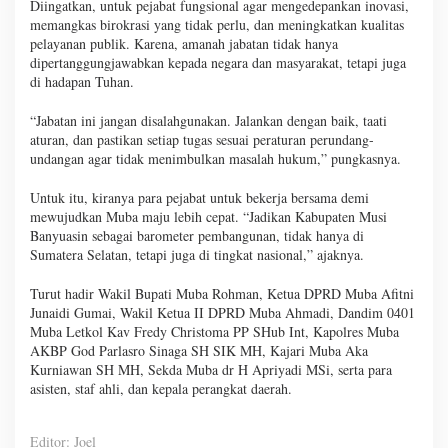
Diingatkan, untuk pejabat fungsional agar mengedepankan inovasi,
memangkas birokrasi yang tidak perlu, dan meningkatkan kualitas
pelayanan publik. Karena, amanah jabatan tidak hanya
dipertanggungjawabkan kepada negara dan masyarakat, tetapi juga
di hadapan Tuhan.
“Jabatan ini jangan disalahgunakan. Jalankan dengan baik, taati
aturan, dan pastikan setiap tugas sesuai peraturan perundang-
undangan agar tidak menimbulkan masalah hukum,” pungkasnya.
Untuk itu, kiranya para pejabat untuk bekerja bersama demi
mewujudkan Muba maju lebih cepat. “Jadikan Kabupaten Musi
Banyuasin sebagai barometer pembangunan, tidak hanya di
Sumatera Selatan, tetapi juga di tingkat nasional,” ajaknya.
Turut hadir Wakil Bupati Muba Rohman, Ketua DPRD Muba Afitni
Junaidi Gumai, Wakil Ketua II DPRD Muba Ahmadi, Dandim 0401
Muba Letkol Kav Fredy Christoma PP SHub Int, Kapolres Muba
AKBP God Parlasro Sinaga SH SIK MH, Kajari Muba Aka
Kurniawan SH MH, Sekda Muba dr H Apriyadi MSi, serta para
asisten, staf ahli, dan kepala perangkat daerah.
Editor: Joel