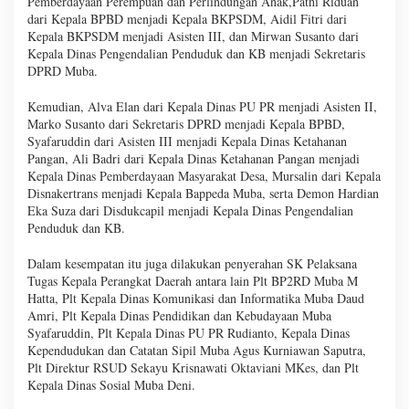
Pemberdayaan Perempuan dan Perlindungan Anak,Pathi Riduan
dari Kepala BPBD menjadi Kepala BKPSDM, Aidil Fitri dari
Kepala BKPSDM menjadi Asisten III, dan Mirwan Susanto dari
Kepala Dinas Pengendalian Penduduk dan KB menjadi Sekretaris
DPRD Muba.
Kemudian, Alva Elan dari Kepala Dinas PU PR menjadi Asisten II,
Marko Susanto dari Sekretaris DPRD menjadi Kepala BPBD,
Syafaruddin dari Asisten III menjadi Kepala Dinas Ketahanan
Pangan, Ali Badri dari Kepala Dinas Ketahanan Pangan menjadi
Kepala Dinas Pemberdayaan Masyarakat Desa, Mursalin dari Kepala
Disnakertrans menjadi Kepala Bappeda Muba, serta Demon Hardian
Eka Suza dari Disdukcapil menjadi Kepala Dinas Pengendalian
Penduduk dan KB.
Dalam kesempatan itu juga dilakukan penyerahan SK Pelaksana
Tugas Kepala Perangkat Daerah antara lain Plt BP2RD Muba M
Hatta, Plt Kepala Dinas Komunikasi dan Informatika Muba Daud
Amri, Plt Kepala Dinas Pendidikan dan Kebudayaan Muba
Syafaruddin, Plt Kepala Dinas PU PR Rudianto, Kepala Dinas
Kependudukan dan Catatan Sipil Muba Agus Kurniawan Saputra,
Plt Direktur RSUD Sekayu Krisnawati Oktaviani MKes, dan Plt
Kepala Dinas Sosial Muba Deni.