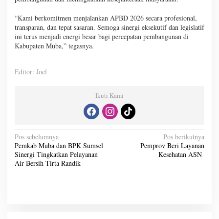
“Kami berkomitmen menjalankan APBD 2026 secara profesional,
transparan, dan tepat sasaran. Semoga sinergi eksekutif dan legislatif
ini terus menjadi energi besar bagi percepatan pembangunan di
Kabupaten Muba,” tegasnya.
Editor: Joel
Ikuti Kami
N
Pos sebelumnya
Pos berikutnya
Pemkab Muba dan BPK Sumsel
Pemprov Beri Layanan
a
Sinergi Tingkatkan Pelayanan
Kesehatan ASN
v
Air Bersih Tirta Randik
i
g
a