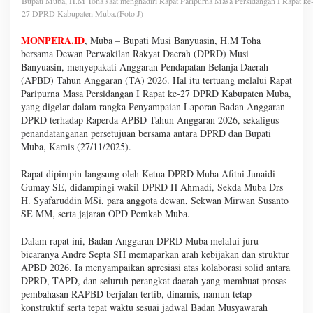
Bupati Muba, H.M Toha saat menghadiri Rapat Paripurna Masa Persidangan I Rapat ke
27 DPRD Kabupaten Muba.(Foto:J)
MONPERA.ID
, Muba – Bupati Musi Banyuasin, H.M Toha
bersama Dewan Perwakilan Rakyat Daerah (DPRD) Musi
Banyuasin, menyepakati Anggaran Pendapatan Belanja Daerah
(APBD) Tahun Anggaran (TA) 2026. Hal itu tertuang melalui Rapat
Paripurna Masa Persidangan I Rapat ke-27 DPRD Kabupaten Muba,
yang digelar dalam rangka Penyampaian Laporan Badan Anggaran
DPRD terhadap Raperda APBD Tahun Anggaran 2026, sekaligus
penandatanganan persetujuan bersama antara DPRD dan Bupati
Muba, Kamis (27/11/2025).
Rapat dipimpin langsung oleh Ketua DPRD Muba Afitni Junaidi
Gumay SE, didampingi wakil DPRD H Ahmadi, Sekda Muba Drs
H. Syafaruddin MSi, para anggota dewan, Sekwan Mirwan Susanto
SE MM, serta jajaran OPD Pemkab Muba.
Dalam rapat ini, Badan Anggaran DPRD Muba melalui juru
bicaranya Andre Septa SH memaparkan arah kebijakan dan struktur
APBD 2026. Ia menyampaikan apresiasi atas kolaborasi solid antara
DPRD, TAPD, dan seluruh perangkat daerah yang membuat proses
pembahasan RAPBD berjalan tertib, dinamis, namun tetap
konstruktif serta tepat waktu sesuai jadwal Badan Musyawarah