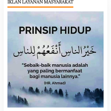
s
IKLAN LAYANAN MASYARAKAT
i
p
o
s