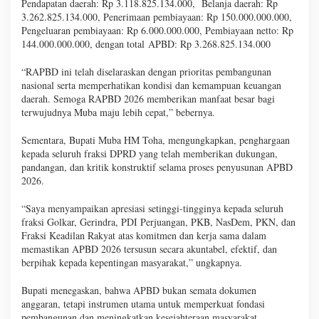
Pendapatan daerah: Rp 3.118.825.134.000, Belanja daerah: Rp
3.262.825.134.000, Penerimaan pembiayaan: Rp 150.000.000.000,
Pengeluaran pembiayaan: Rp 6.000.000.000, Pembiayaan netto: Rp
144.000.000.000, dengan total APBD: Rp 3.268.825.134.000
“RAPBD ini telah diselaraskan dengan prioritas pembangunan
nasional serta memperhatikan kondisi dan kemampuan keuangan
daerah. Semoga RAPBD 2026 memberikan manfaat besar bagi
terwujudnya Muba maju lebih cepat,” bebernya.
Sementara, Bupati Muba HM Toha, mengungkapkan, penghargaan
kepada seluruh fraksi DPRD yang telah memberikan dukungan,
pandangan, dan kritik konstruktif selama proses penyusunan APBD
2026.
“Saya menyampaikan apresiasi setinggi-tingginya kepada seluruh
fraksi Golkar, Gerindra, PDI Perjuangan, PKB, NasDem, PKN, dan
Fraksi Keadilan Rakyat atas komitmen dan kerja sama dalam
memastikan APBD 2026 tersusun secara akuntabel, efektif, dan
berpihak kepada kepentingan masyarakat,” ungkapnya.
Bupati menegaskan, bahwa APBD bukan semata dokumen
anggaran, tetapi instrumen utama untuk memperkuat fondasi
pembangunan dan meningkatkan kesejahteraan masyarakat.