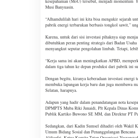
kesepahaman (MoU) tersebut, menjadi momentum ber
Musi Banyuasin.
“Alhamdulilah hari ini kita bisa mengukir sejarah u
pabrik energi terbarukan berbasis tongkol sawit,” un
Karena, untuk dari sisi investasi pihaknya siap men
dibutuhkan peran penting strategis dari Badan Usa
menyangkut seputar pengolahan limbah. Tetapi, leb
“Kerja sama ini akan meningkatkan APBD, memperku
dalam tiga tahun ke depan produksi dari pabrik ini s
Dengan begitu, kiranya keberadaan investasi energi
membuka lapangan kerja baru dan juga membawa manf
Selatan, harapnya.
Adapun yang hadir dalam penandatangan nota kesep
DPMPTS Muba Riki Junaidi, Plt Kepala Dinas Komu
Publik Kartiko Buwono SE MM, dan Direktur PT Pe
Sedangkan, dari Kadin Sumsel dihadiri oleh Wakil 
Umum Bidang Sosial dan Penanggulangan Bencana
Aldjoefri, Ketua Komite Tetap Organisasi Yusransya