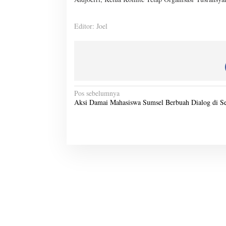
Editor: Joel
N
Pos sebelumnya
Aksi Damai Mahasiswa Sumsel Berbuah Dialog di S
a
v
i
g
a
s
i
p
o