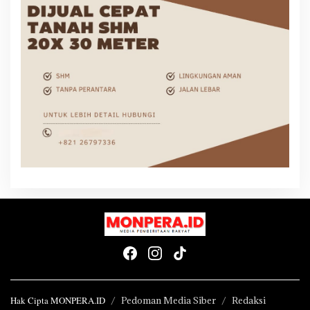
Hak Cipta MONPERA.ID
Pedoman Media Siber
Redaksi