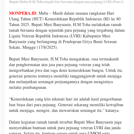
Bupati Muba H.M Toha tengah foto bersama dengan para pejuang LVRI.(Foto:J)
MONPERA.ID
, Muba – Masih dalam suasana rangkaian Hari
Ulang Tahun (HUT) Kemerdekaan Republik Indonesia (RI) ke 80
Tahun 2025. Bupati Musi Banyuasin, H.M Toha melakukan ramah
tamah bersama dengan sejumlah para pejuang yang tergabung dalam
Liguin Veteran Republik Indonesia (LVRI) Kabupaten Musi
Banyuasin yang berlangsung di Pendopoan Griya Bumi Serasan
Sekate, Minggu (17/8/2025).
Bupati Musi Banyuasin, H.M Toha mengatakan, rasa terimakasih
dan penghormatan atas jasa para pejuang veteran yang telah
mengorbankan jiwa dan raga demi kemerdekaan bangsa. Untuk itu,
generasi penerus tentunya memiliki tanggungjawab untuk menjaga
dan melanjutkan semangat perjuangannya dengan mengisinya
melalui pembangunan.
“Kemerdekaan yang kita nikmati hari ini adalah hasil pengorbanan
luar biasa dari para pejuang. Generasi sekarang memiliki kewajiban
untuk menjaga, mengisi, dan mewariskan semangat itu,” katanya.
Dalam kegiatan ramah tamah tersebut Bupati Musi Banyuasin juga
menyerahkan bantuan untuk para pejuang veteran LVRI dan janda
veteran. Selain itu, bantuan serupa untuk para UMKM serta