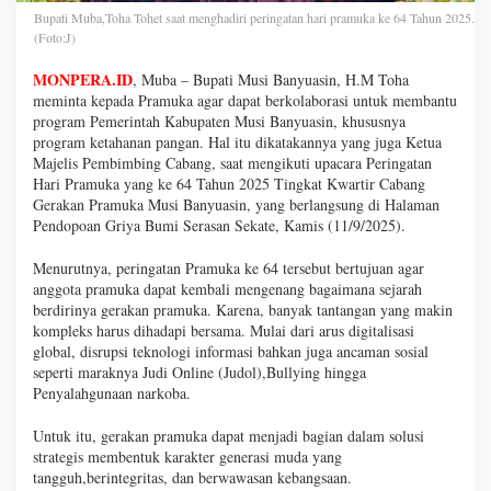
Bupati Muba,Toha Tohet saat menghadiri peringatan hari pramuka ke 64 Tahun 2025.
(Foto:J)
MONPERA.ID
, Muba – Bupati Musi Banyuasin, H.M Toha
meminta kepada Pramuka agar dapat berkolaborasi untuk membantu
program Pemerintah Kabupaten Musi Banyuasin, khususnya
program ketahanan pangan. Hal itu dikatakannya yang juga Ketua
Majelis Pembimbing Cabang, saat mengikuti upacara Peringatan
Hari Pramuka yang ke 64 Tahun 2025 Tingkat Kwartir Cabang
Gerakan Pramuka Musi Banyuasin, yang berlangsung di Halaman
Pendopoan Griya Bumi Serasan Sekate, Kamis (11/9/2025).
Menurutnya, peringatan Pramuka ke 64 tersebut bertujuan agar
anggota pramuka dapat kembali mengenang bagaimana sejarah
berdirinya gerakan pramuka. Karena, banyak tantangan yang makin
kompleks harus dihadapi bersama. Mulai dari arus digitalisasi
global, disrupsi teknologi informasi bahkan juga ancaman sosial
seperti maraknya Judi Online (Judol),Bullying hingga
Penyalahgunaan narkoba.
Untuk itu, gerakan pramuka dapat menjadi bagian dalam solusi
strategis membentuk karakter generasi muda yang
tangguh,berintegritas, dan berwawasan kebangsaan.