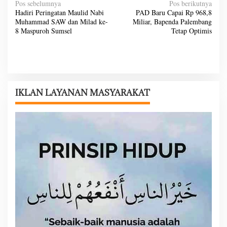
N
Pos sebelumnya
Pos berikutnya
Hadiri Peringatan Maulid Nabi
PAD Baru Capai Rp 968,8
a
Muhammad SAW dan Milad ke-
Miliar, Bapenda Palembang
v
8 Maspuroh Sumsel
Tetap Optimis
i
g
a
s
IKLAN LAYANAN MASYARAKAT
i
p
o
s