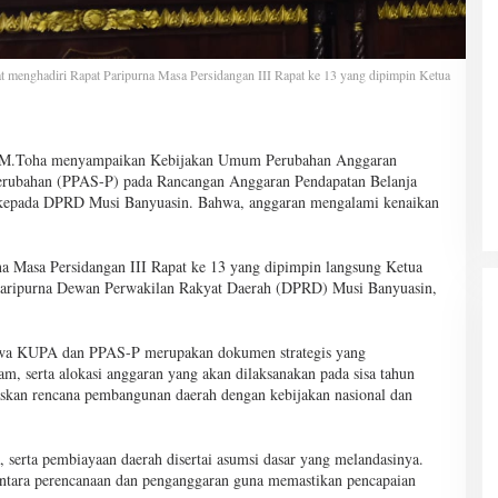
menghadiri Rapat Paripurna Masa Persidangan III Rapat ke 13 yang dipimpin Ketua
H.M.Toha menyampaikan Kebijakan Umum Perubahan Anggaran
erubahan (PPAS-P) pada Rancangan Anggaran Pendapatan Belanja
epada DPRD Musi Banyuasin. Bahwa, anggaran mengalami kenaikan
rna Masa Persidangan III Rapat ke 13 yang dipimpin langsung Ketua
Paripurna Dewan Perwakilan Rakyat Daerah (DPRD) Musi Banyuasin,
hwa KUPA dan PPAS-P merupakan dokumen strategis yang
am, serta alokasi anggaran yang akan dilaksanakan pada sisa tahun
askan rencana pembangunan daerah dengan kebijakan nasional dan
 serta pembiayaan daerah disertai asumsi dasar yang melandasinya.
 antara perencanaan dan penganggaran guna memastikan pencapaian