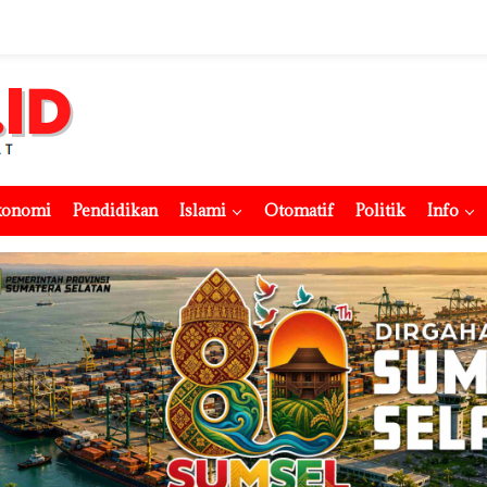
konomi
Pendidikan
Islami
Otomatif
Politik
Info