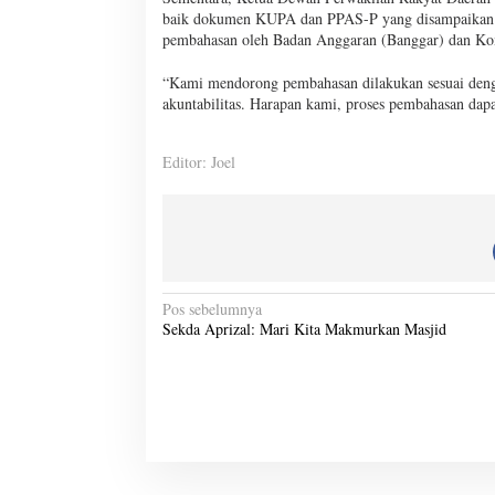
baik dokumen KUPA dan PPAS-P yang disampaikan B
pembahasan oleh Badan Anggaran (Banggar) dan K
“Kami mendorong pembahasan dilakukan sesuai deng
akuntabilitas. Harapan kami, proses pembahasan dapa
Editor: Joel
N
Pos sebelumnya
Sekda Aprizal: Mari Kita Makmurkan Masjid
a
v
i
g
a