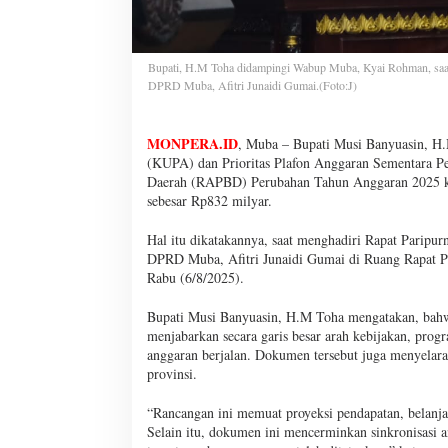
Bupati, H.M Toha didampingi Wabup Muba, Kyai Rohman, saat 
DPRD Muba, Afitri Junaidi Gumai.(Foto:J)
MONPERA.ID
, Muba – Bupati Musi Banyuasin, 
(KUPA) dan Prioritas Plafon Anggaran Sementara P
Daerah (RAPBD) Perubahan Tahun Anggaran 2025 k
sebesar Rp832 milyar.
Hal itu dikatakannya, saat menghadiri Rapat Paripu
DPRD Muba, Afitri Junaidi Gumai di Ruang Rapat 
Rabu (6/8/2025).
Bupati Musi Banyuasin, H.M Toha mengatakan, ba
menjabarkan secara garis besar arah kebijakan, progr
anggaran berjalan. Dokumen tersebut juga menyelar
provinsi.
“Rancangan ini memuat proyeksi pendapatan, belanja,
Selain itu, dokumen ini mencerminkan sinkronisasi