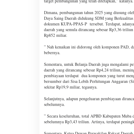
target pembangunan yang telah ditetapkan,” katanya.
Dimana, pembangunan tahun 2025 yang diusung ole
Daya Saing Daerah didukung SDM yang Berkualitas d
dokumen KUPA-PPAS-P tersebut. Terdapat, adanya ke
daerah yang semula dirancang sebesar Rp3,36 triliun
Rp852 miliar.
” Nah kenaikan ini didorong oleh komponen PAD, dan 
bebernya.
Sementara, untuk Belanja Daerah juga mengalami pe
daerah yang dirancang sebesar Rp4,24 triliun, menin
pembiayaan terdapat dua komponen yang turut meng
bersumber dari Sisa Lebih Perhitungan Anggaran (S
sekitar Rp19,9 miliar, tegasnya.
Selanjutnya, adapun pengeluaran pembiayaan diranca
sebelumnya.
” Secara keseluruhan, total APBD Kabupaten Muba d
sebelumnya Rp3,43 triliun. Artinya, terdapat pening
Sementara, Ketua Dewan Perwakilan Rakyat Daerah