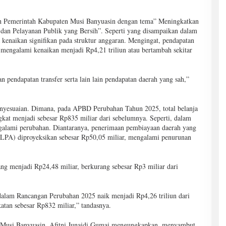
h Pemerintah Kabupaten Musi Banyuasin dengan tema” Meningkatkan
an Pelayanan Publik yang Bersih”. Seperti yang disampaikan dalam
naikan signifikan pada struktur anggaran. Mengingat, pendapatan
 mengalami kenaikan menjadi Rp4,21 triliun atau bertambah sekitar
pendapatan transfer serta lain lain pendapatan daerah yang sah,”
nyesuaian. Dimana, pada APBD Perubahan Tahun 2025, total belanja
gkat menjadi sebesar Rp835 miliar dari sebelumnya. Seperti, dalam
alami perubahan. Diantaranya, penerimaan pembiayaan daerah yang
iLPA) diproyeksikan sebesar Rp50,05 miliar, mengalami penurunan
ng menjadi Rp24,48 miliar, berkurang sebesar Rp3 miliar dari
alam Rancangan Perubahan 2025 naik menjadi Rp4,26 triliun dari
katan sebesar Rp832 miliar,” tandasnya.
 Musi Banyuasin, Afitni Junaidi Gumai mengungkapkan, menyambut