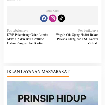
Ikuti Kami
N
Pos sebelumnya
Pos berikutnya
DWP Palembang Gelar Lomba
Wagub Cik Ujang Hadiri Rakor
a
Make Up dan Best Costume
Pilkada Ulang dan PSU Secara
v
Dalam Rangka Hari Kartini
Virtual
i
g
a
s
IKLAN LAYANAN MASYARAKAT
i
p
o
s