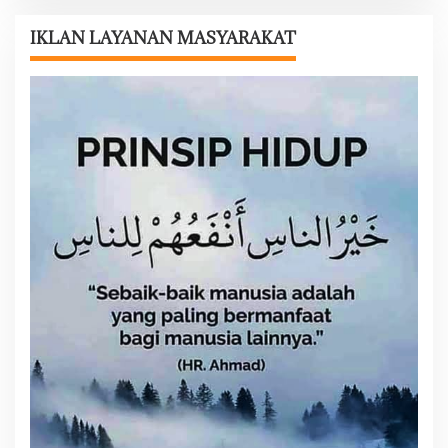
a
s
IKLAN LAYANAN MASYARAKAT
i
p
o
s