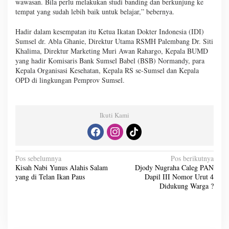
wawasan. Bila perlu melakukan studi banding dan berkunjung ke
tempat yang sudah lebih baik untuk belajar,” bebernya.
Hadir dalam kesempatan itu Ketua Ikatan Dokter Indonesia (IDI)
Sumsel dr. Abla Ghanie, Direktur Utama RSMH Palembang Dr. Siti
Khalima, Direktur Marketing Muri Awan Rahargo, Kepala BUMD
yang hadir Komisaris Bank Sumsel Babel (BSB) Normandy, para
Kepala Organisasi Kesehatan, Kepala RS se-Sumsel dan Kepala
OPD di lingkungan Pemprov Sumsel.
Ikuti Kami
N
Pos sebelumnya
Pos berikutnya
Kisah Nabi Yunus Alahis Salam
Djody Nugraha Caleg PAN
a
yang di Telan Ikan Paus
Dapil III Nomor Urut 4
v
Didukung Warga ?
i
g