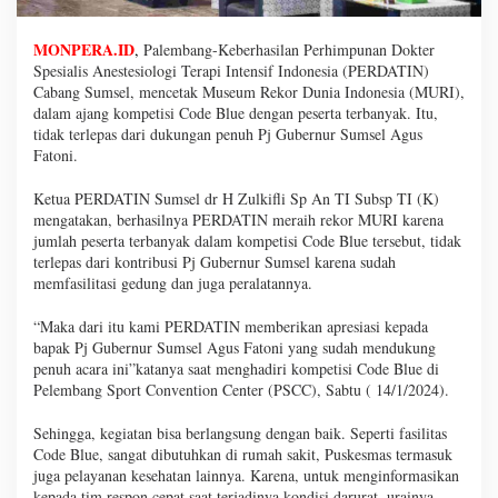
MONPERA.ID
,
Palembang-Keberhasilan Perhimpunan Dokter
Spesialis Anestesiologi Terapi Intensif Indonesia (PERDATIN)
Cabang Sumsel, mencetak Museum Rekor Dunia Indonesia (MURI),
dalam ajang kompetisi Code Blue dengan peserta terbanyak. Itu,
tidak terlepas dari dukungan penuh Pj Gubernur Sumsel Agus
Fatoni.
Ketua PERDATIN Sumsel dr H Zulkifli Sp An TI Subsp TI (K)
mengatakan, berhasilnya PERDATIN meraih rekor MURI karena
jumlah peserta terbanyak dalam kompetisi Code Blue tersebut, tidak
terlepas dari kontribusi Pj Gubernur Sumsel karena sudah
memfasilitasi gedung dan juga peralatannya.
“Maka dari itu kami PERDATIN memberikan apresiasi kepada
bapak Pj Gubernur Sumsel Agus Fatoni yang sudah mendukung
penuh acara ini”katanya saat menghadiri kompetisi Code Blue di
Pelembang Sport Convention Center (PSCC), Sabtu ( 14/1/2024).
Sehingga, kegiatan bisa berlangsung dengan baik. Seperti fasilitas
Code Blue, sangat dibutuhkan di rumah sakit, Puskesmas termasuk
juga pelayanan kesehatan lainnya. Karena, untuk menginformasikan
kepada tim respon cepat saat terjadinya kondisi darurat, urainya.