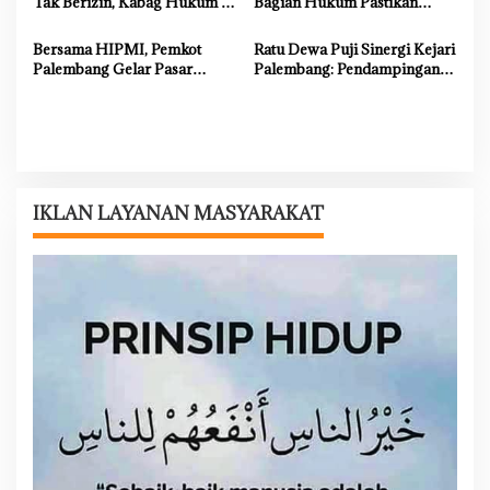
Tak Berizin, Kabag Hukum :
Bagian Hukum Pastikan
Langkah Pemkot Sesuai
Aturan Penuhi Prinsip HAM
Prosedur
Bersama HIPMI, Pemkot
Ratu Dewa Puji Sinergi Kejari
Palembang Gelar Pasar
Palembang: Pendampingan
Murah di Griya Borang Indah
Hukum Akselerasi
Pembangunan Kota
IKLAN LAYANAN MASYARAKAT