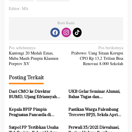
Editor: MA
Ikuti Kami
N
Pos sebelumnya
Pos berikutnya
Kantongi 20 Medali Emas,
Prabowo: Uang Sitaan Korupsi
a
Muba Masih Pimpin Klasmen
CPO Rp 13,2 Triliun Bisa
v
Porprov XV
Renovasi 8.000 Sekolah
i
Posting Terkait
g
a
Dari CMO ke Direktur
UKB Gelar Seminar Alumni,
s
BUMD, Ujang Efriansyah
Bahas Tugas dan
Buktikan Konsistensi dan
Kewenangan DPRD dalam
i
Integritas dalam Memimpin
Menyalurkan Aspirasi Rakyat
Kepala BPIP Pimpin
Pastikan Warga Palembang
p
Penguatan Pancasila di
Tercover BPJS, Sekda Aprizal
Palembang
Hasyim Terima Audiensi
o
BPJS Kesehatan
Satpol PP Tertibkan Usaha
Perwali 35/2021 Dievaluasi,
s