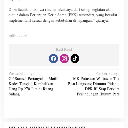
Diberitauhkan, bahwa rincian teknisnya dari setiap kegiatan akan
diatur dalam Perjanjian Kerja Sama (PKS) tersendiri, yang bersifat
implementatif sesuai dengan kebutuhan di lapangan,” ujarnya.
Editor: Joel
Ikuti Kami
N
Pos sebelumnya
Pos berikutnya
GP Sumsel Pertanyakan Motif
MK Putuskan Wartawan Tak
a
Kades Tungkal Kembalikan
Bisa Langsung Dituntut Pidana,
v
Uang Rp 270 Juta di Ruang
DPR RI Siap Perkuat
Sidang
Perlindungan Hukum Pers
i
g
a
s