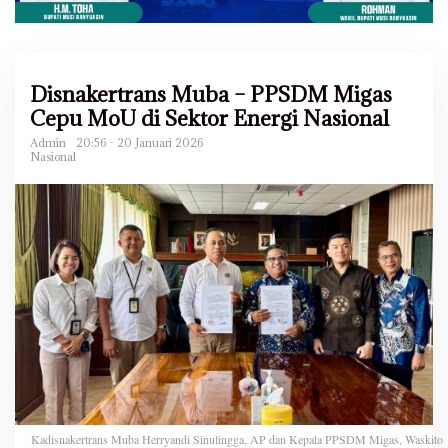
Disnakertrans Muba – PPSDM Migas
Cepu MoU di Sektor Energi Nasional
Admin
20:56 - 20 Januari 2026
Nasional
Kadisnakertrans Muba Herryandi Sinulingga, AP dan Kepala PPSDM Migas, Waskito