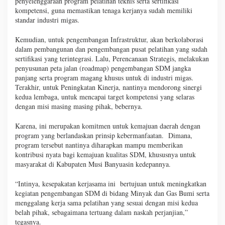
penyelenggaraan program pelatihan teknis serta sertifikasi
kompetensi, guna memastikan tenaga kerjanya sudah memiliki
standar industri migas.
Kemudian, untuk pengembangan Infrastruktur, akan berkolaborasi
dalam pembangunan dan pengembangan pusat pelatihan yang sudah
sertifikasi yang terintegrasi. Lalu, Perencanaan Strategis, melakukan
penyusunan peta jalan (roadmap) pengembangan SDM jangka
panjang serta program magang khusus untuk di industri migas.
Terakhir, untuk Peningkatan Kinerja, nantinya mendorong sinergi
kedua lembaga, untuk mencapai target kompetensi yang selaras
dengan misi masing masing pihak, bebernya.
Karena, ini merupakan komitmen untuk kemajuan daerah dengan
program yang berlandaskan prinsip kebermanfaatan. Dimana,
program tersebut nantinya diharapkan mampu memberikan
kontribusi nyata bagi kemajuan kualitas SDM, khususnya untuk
masyarakat di Kabupaten Musi Banyuasin kedepannya.
“Intinya, kesepakatan kerjasama ini bertujuan untuk meningkatkan
kegiatan pengembangan SDM di bidang Minyak dan Gas Bumi serta
menggalang kerja sama pelatihan yang sesuai dengan misi kedua
belah pihak, sebagaimana tertuang dalam naskah perjanjian,”
tegasnya.