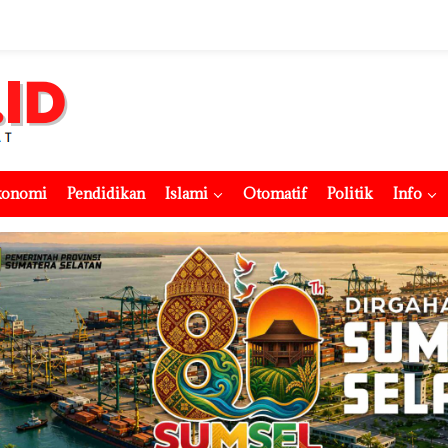
konomi
Pendidikan
Islami
Otomatif
Politik
Info