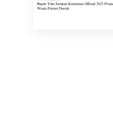
N
Bupati Toha Serukan Komunitas Offroad 2025 Prom
a
Wisata Potensi Daerah
v
i
g
a
s
i
p
o
s