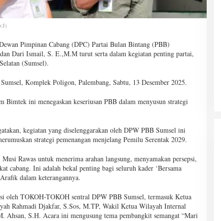
:J)
t Dewan Pimpinan Cabang (DPC) Partai Bulan Bintang (PBB)
n Dari Ismail, S. E.,M.M turut serta dalam kegiatan penting partai,
Selatan (Sumsel).
B Sumsel, Komplek Poligon, Palembang, Sabtu, 13 Desember 2025.
am Bimtek ini menegaskan keseriusan PBB dalam menyusun strategi
atakan, kegiatan yang diselenggarakan oleh DPW PBB Sumsel ini
merumuskan strategi pemenangan menjelang Pemilu Serentak 2029.
i Musi Rawas untuk menerima arahan langsung, menyamakan persepsi,
at cabang. Ini adalah bekal penting bagi seluruh kader ‘Bersama
Arafik dalam keterangannya.
 diisi oleh TOKOH-TOKOH sentral DPW PBB Sumsel, termasuk Ketua
ah Rahmadi Djakfar, S.Sos, M.TP, Wakil Ketua Wilayah Internal
 M. Ahsan, S.H. Acara ini mengusung tema pembangkit semangat “Mari