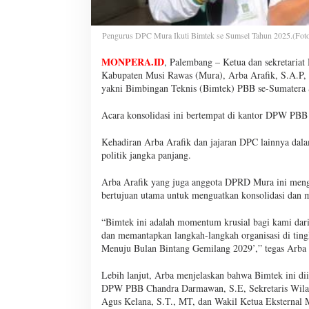
Pengurus DPC Mura Ikuti Bimtek se Sumsel Tahun 2025.(Foto
MONPERA.ID
, Palembang – Ketua dan sekretaria
Kabupaten Musi Rawas (Mura), Arba Arafik, S.A.P, da
yakni Bimbingan Teknis (Bimtek) PBB se-Sumatera 
Acara konsolidasi ini bertempat di kantor DPW PB
Kehadiran Arba Arafik dan jajaran DPC lainnya dal
politik jangka panjang.
Arba Arafik yang juga anggota DPRD Mura ini meng
bertujuan utama untuk menguatkan konsolidasi dan 
“Bimtek ini adalah momentum krusial bagi kami dar
dan memantapkan langkah-langkah organisasi di tingk
Menuju Bulan Bintang Gemilang 2029’,” tegas Arba 
Lebih lanjut, Arba menjelaskan bahwa Bimtek ini
DPW PBB Chandra Darmawan, S.E, Sekretaris Wilay
Agus Kelana, S.T., MT, dan Wakil Ketua Eksternal