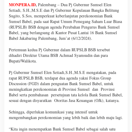
MONPERA.ID
,
Palembang – Dua Pj Gubernur Sumsel Elen
Setiadi, S.H.,M.S.E dan Pj Gubernur Kepulauan Bangka Belitung
Sugito, S.Sos, memperkuat keberlanjutan perekonomian Bank
Sumsel Babel, pada saat Rapat Umum Pemegang Saham Luar Biasa
(RUPSLB) BSB dengan agenda Perubahan Pengurus Bank Sumsel
Babel, yang berlangsung di Kantor Pusat Lantai 16 Bank Sumsel
Babel Jakabaring Palembang, Jum’at (6/12/2024).
Pertemuan kedua Pj Gubernur dalam RUPSLB BSB tersebut
dihadiri Direktur Utama BSB Achmad Syamsudin dan para
Bupati/Walikota.
Pj Gubernur Sumsel Elen Setiadi,S.H.,M.S.E mengatakan, pada
rapat RUPSLB BSB, terdapat dua agenda yakni Fokus Group
Discussion (FGD) dalam penguatan Bank Sumsel Babel, untuk
meningkatkan perekonomian di Provinsi Sumsel dan Provinsi
Babel serta pembahasan persetujuan tata kelola Bank Sumsel Babel,
sesuai dengan disyaratkan Otoritas Jasa Keuangan (OJk), katanya.
Sehingga, diperlukan komunikasi yang intensif untuk
mengembangkan perekonomian yang lebih baik dan lebih maju lagi.
“Kita ingin menempatkan Bank Sumsel Babel sebagai salah satu