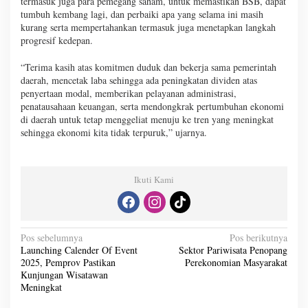
termasuk juga para pemegang saham, untuk memastikan BSB, dapat
tumbuh kembang lagi, dan perbaiki apa yang selama ini masih
kurang serta mempertahankan termasuk juga menetapkan langkah
progresif kedepan.
“Terima kasih atas komitmen duduk dan bekerja sama pemerintah
daerah, mencetak laba sehingga ada peningkatan dividen atas
penyertaan modal, memberikan pelayanan administrasi,
penatausahaan keuangan, serta mendongkrak pertumbuhan ekonomi
di daerah untuk tetap menggeliat menuju ke tren yang meningkat
sehingga ekonomi kita tidak terpuruk,” ujarnya.
Ikuti Kami
N
Pos sebelumnya
Pos berikutnya
Launching Calender Of Event
Sektor Pariwisata Penopang
a
2025, Pemprov Pastikan
Perekonomian Masyarakat
v
Kunjungan Wisatawan
Meningkat
i