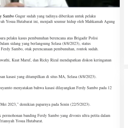
rdy Sambo
Gugur sudah yang tadinya diberikan untuk pelaku
syah Yosua Hutabarat ini, menjadi seumur hidup oleh Mahkamah Agung
ra pelaku kasus pembunuhan berencana atas Brigadir Polisi
Dalam sidang yang berlangsung Selasa (8/8/2023), status
 Ferdy Sambo, otak perencanaan pembunuhan, rontok sudah.
awathi, Kuat Maruf, dan Ricky Rizal mendapatkan diskon keringanan
an kasasi yang ditampilkan di situs MA, Selasa (8/8/2023).
Djuyamto menyatakan bahwa kasasi dilayangkan Ferdy Sambo pada 12
 Mei 2023,” demikian paparnya pada Senin (22/5/2023).
 permohonan banding Ferdy Sambo yang divonis ultra petita dalam
friansyah Yosua Hutabarat.