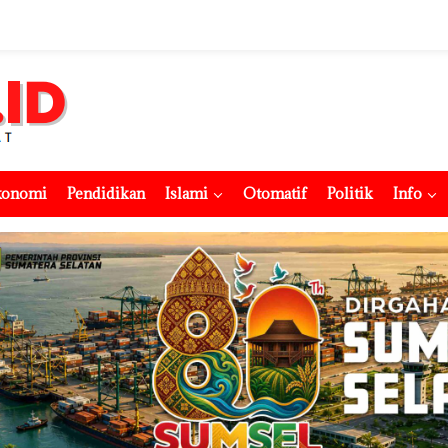
konomi
Pendidikan
Islami
Otomatif
Politik
Info