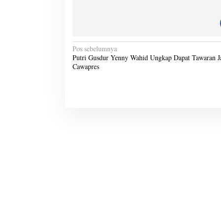
N
Pos sebelumnya
Putri Gusdur Yenny Wahid Ungkap Dapat Tawaran J
a
Cawapres
v
i
g
a
s
i
p
o
s