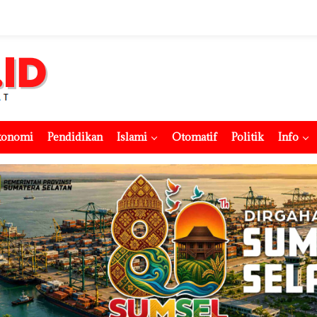
konomi
Pendidikan
Islami
Otomatif
Politik
Info