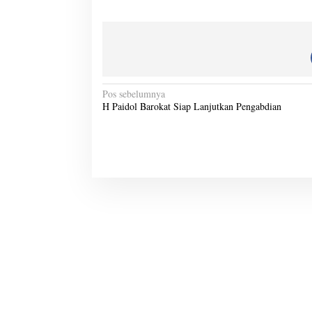
N
Pos sebelumnya
H Paidol Barokat Siap Lanjutkan Pengabdian
a
v
i
g
a
s
i
p
o
s