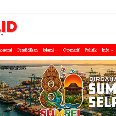
konomi
Pendidikan
Islami
Otomatif
Politik
Info