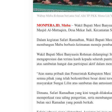
Wabup Muba Rohman bersama Staf Ahli TP PKK Muna Lili Yan
MONPERA.ID, Muba
– Wakil Bupati Musi Banyua
Masjid Al-Muttaqien, Desa Mekar Jadi, Kecamatan S
Dalam kegiatan Safari Ramadhan, Wakil Bupati Mus
membangun Muba berbasis keimanan menuju pemban
Wakil Bupati Musi Banyuasin Rohman didampingi S
mengapresiasi dan terima kasih kepada seluruh paniti
atas sambutan hangat dan partisipasi aktif dalam me
“Atas nama pribadi dan Pemerintah Kabupaten Musi B
semua pihak yang telah berkontribusi besar demi ter
masyarakat Sungai Lilin atas sambutan dan antusias
Dimana, Safari Ramadhan yang kini tengah dilakuka
memperkuat rasa saling pengertian, serta membangu
bulan suci Ramadan yang penuh berkah.
Selain sebagai ajang silaturahmi, kegiatan ini juga 