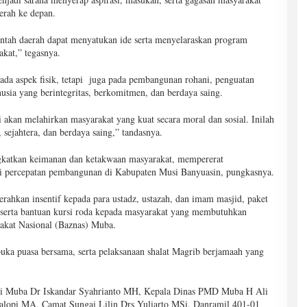
erah ke depan.
rintah daerah dapat menyatukan ide serta menyelaraskan program
kat,” tegasnya.
pada aspek fisik, tetapi juga pada pembangunan rohani, penguatan
usia yang berintegritas, berkomitmen, dan berdaya saing.
akan melahirkan masyarakat yang kuat secara moral dan sosial. Inilah
ejahtera, dan berdaya saing,” tandasnya.
ingkatkan keimanan dan ketakwaan masyarakat, mempererat
agi percepatan pembangunan di Kabupaten Musi Banyuasin, pungkasnya.
hkan insentif kepada para ustadz, ustazah, dan imam masjid, paket
 serta bantuan kursi roda kepada masyarakat yang membutuhkan
akat Nasional (Baznas) Muba.
uka puasa bersama, serta pelaksanaan shalat Magrib berjamaah yang
pati Muba Dr Iskandar Syahrianto MH, Kepala Dinas PMD Muba H Ali
lopi MA, Camat Sungai Lilin Drs Yuliarto MSi, Danramil 401-01