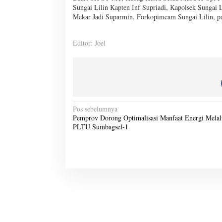
Sungai Lilin Kapten Inf Supriadi, Kapolsek Sungai
Mekar Jadi Suparmin, Forkopimcam Sungai Lilin, par
Editor: Joel
N
Pos sebelumnya
Pemprov Dorong Optimalisasi Manfaat Energi Melal
a
PLTU Sumbagsel-1
v
i
g
a
s
i