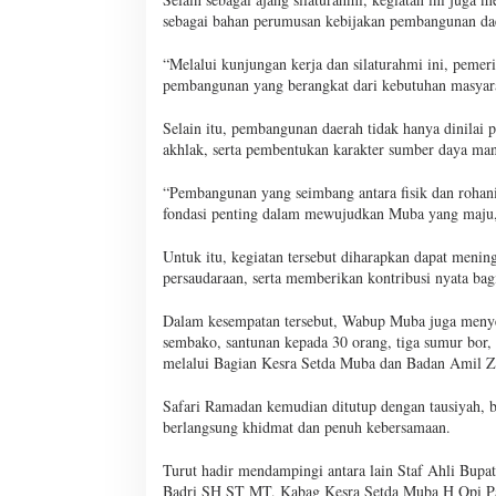
sebagai bahan perumusan kebijakan pembangunan da
“Melalui kunjungan kerja dan silaturahmi ini, peme
pembangunan yang berangkat dari kebutuhan masyara
Selain itu, pembangunan daerah tidak hanya dinilai 
akhlak, serta pembentukan karakter sumber daya man
“Pembangunan yang seimbang antara fisik dan rohani 
fondasi penting dalam mewujudkan Muba yang maju, s
Untuk itu, kegiatan tersebut diharapkan dapat men
persaudaraan, serta memberikan kontribusi nyata b
Dalam kesempatan tersebut, Wabup Muba juga menyera
sembako, santunan kepada 30 orang, tiga sumur bor,
melalui Bagian Kesra Setda Muba dan Badan Amil Z
Safari Ramadan kemudian ditutup dengan tausiyah, b
berlangsung khidmat dan penuh kebersamaan.
Turut hadir mendampingi antara lain Staf Ahli Bu
Badri SH ST MT, Kabag Kesra Setda Muba H Opi Pa