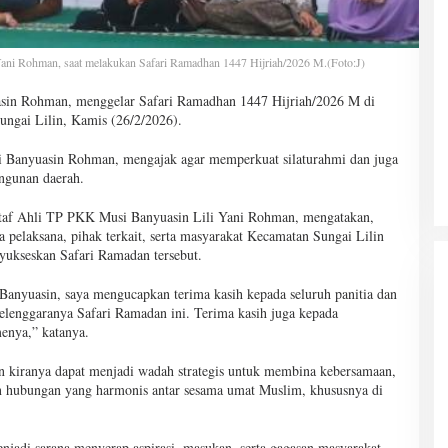
i Rohman, saat melakukan Safari Ramadhan 1447 Hijriah/2026 M.(Foto:J)
sin Rohman, menggelar Safari Ramadhan 1447 Hijriah/2026 M di
ungai Lilin, Kamis (26/2/2026).
i Banyuasin Rohman, mengajak agar memperkuat silaturahmi dan juga
gunan daerah.
taf Ahli TP PKK Musi Banyuasin Lili Yani Rohman, mengatakan,
a pelaksana, pihak terkait, serta masyarakat Kecamatan Sungai Lilin
nyukseskan Safari Ramadan tersebut.
anyuasin, saya mengucapkan terima kasih kepada seluruh panitia dan
selenggaranya Safari Ramadan ini. Terima kasih juga kepada
menya,” katanya.
n kiranya dapat menjadi wadah strategis untuk membina kebersamaan,
n hubungan yang harmonis antar sesama umat Muslim, khususnya di
menjadi sarana menyerap aspirasi, masukan, serta gagasan masyarakat