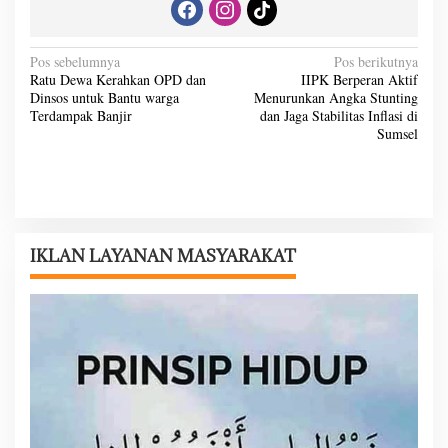
N
Pos sebelumnya
Pos berikutnya
Ratu Dewa Kerahkan OPD dan
IIPK Berperan Aktif
a
Dinsos untuk Bantu warga
Menurunkan Angka Stunting
v
Terdampak Banjir
dan Jaga Stabilitas Inflasi di
Sumsel
i
g
a
s
i
IKLAN LAYANAN MASYARAKAT
p
o
s