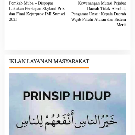
Pemkab Muba – Dispopar
Kewenangan Mutasi Pejabat
a
Lakukan Persiapan Skyland Prix
Daerah Tidak Absolut,
v
dan Final Kejurprov IMI Sumsel
Pengamat Unsri: Kepala Daerah
2025
Wajib Patuhi Aturan dan Sistem
i
Merit
g
a
s
i
IKLAN LAYANAN MASYARAKAT
p
o
s