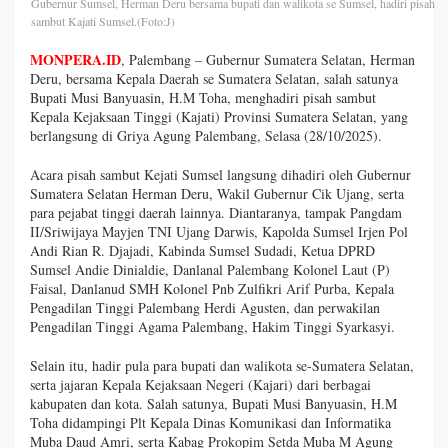
Gubernur Sumsel, Herman Deru bersama bupati dan walikota se Sumsel, hadiri pisah
sambut Kajati Sumsel.(Foto:J)
MONPERA.ID
, Palembang – Gubernur Sumatera Selatan, Herman
Deru, bersama Kepala Daerah se Sumatera Selatan, salah satunya
Bupati Musi Banyuasin, H.M Toha, menghadiri pisah sambut
Kepala Kejaksaan Tinggi (Kajati) Provinsi Sumatera Selatan, yang
berlangsung di Griya Agung Palembang, Selasa (28/10/2025).
Acara pisah sambut Kejati Sumsel langsung dihadiri oleh Gubernur
Sumatera Selatan Herman Deru, Wakil Gubernur Cik Ujang, serta
para pejabat tinggi daerah lainnya. Diantaranya, tampak Pangdam
II/Sriwijaya Mayjen TNI Ujang Darwis, Kapolda Sumsel Irjen Pol
Andi Rian R. Djajadi, Kabinda Sumsel Sudadi, Ketua DPRD
Sumsel Andie Dinialdie, Danlanal Palembang Kolonel Laut (P)
Faisal, Danlanud SMH Kolonel Pnb Zulfikri Arif Purba, Kepala
Pengadilan Tinggi Palembang Herdi Agusten, dan perwakilan
Pengadilan Tinggi Agama Palembang, Hakim Tinggi Syarkasyi.
Selain itu, hadir pula para bupati dan walikota se-Sumatera Selatan,
serta jajaran Kepala Kejaksaan Negeri (Kajari) dari berbagai
kabupaten dan kota. Salah satunya, Bupati Musi Banyuasin, H.M
Toha didampingi Plt Kepala Dinas Komunikasi dan Informatika
Muba Daud Amri, serta Kabag Prokopim Setda Muba M Agung