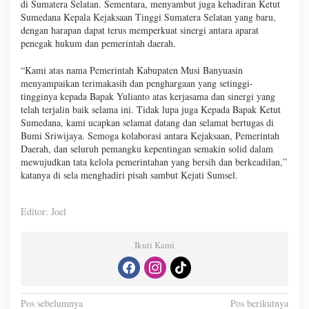
di Sumatera Selatan. Sementara, menyambut juga kehadiran Ketut
Sumedana Kepala Kejaksaan Tinggi Sumatera Selatan yang baru,
dengan harapan dapat terus memperkuat sinergi antara aparat
penegak hukum dan pemerintah daerah.
“Kami atas nama Pemerintah Kabupaten Musi Banyuasin
menyampaikan terimakasih dan penghargaan yang setinggi-
tingginya kepada Bapak Yulianto atas kerjasama dan sinergi yang
telah terjalin baik selama ini. Tidak lupa juga Kepada Bapak Ketut
Sumedana, kami ucapkan selamat datang dan selamat bertugas di
Bumi Sriwijaya. Semoga kolaborasi antara Kejaksaan, Pemerintah
Daerah, dan seluruh pemangku kepentingan semakin solid dalam
mewujudkan tata kelola pemerintahan yang bersih dan berkeadilan,”
katanya di sela menghadiri pisah sambut Kejati Sumsel.
Editor: Joel
Ikuti Kami
N
Pos sebelumnya
Pos berikutnya