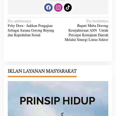
N
Pos sebelumnya
Pos berikutnya
Feby Deru : Jadikan Pengajian
Bupati Muba Dorong
a
Sebagai Sarana Gorong Royong
Kesejahteraan ASN Untuk
v
dan Kepedulian Sosial
Percepat Kemajuan Daerah
Melalui Sinergi Lintas Sektor
i
g
a
s
i
IKLAN LAYANAN MASYARAKAT
p
o
s