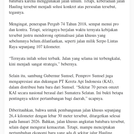
batubara karena menggunakan jalan umum. Tetapi, keberadaan jalan
Hauling tersebut menjadi solusi konkret atas persoalan tersebut,
tegasnya.
Mengingat, penerapan Pergub 74 Tahun 2018, sempat menui pro
dan kontra. Tetapi, seiringnya berjalan waktu ternyata kebijakan
tersebut justru mendorong optimalisasi jalan khusus yang
sebelumnya belum.dilanfaatkan, seperti jalan milik Serpo Lintas
Raya sepanjang 107 kilometer.
“Ternyata inilah solusi terbaik. Jalan yang selama ini terbengkalai,
kini menjadi sangat strategis,” bebernya.
Selain itu, sambung Gubernur Sumsel, Pemprov Sumsel juga
mengapresiasi atas dukungan PT Kereta Api Indonesia (KAI),
dalam distribusi batu bara dari Sumsel. “Sekitar 70 persen omzet
KAI secara nasional berasal dari Sumatera Selatan. Ini bukti betapa
pentingnya sektor pertambangan bagi daerah,” ucapnya.
Diberitauhkan, bahwa untuk pembangunan jalan khusus sepanjang
26,4 kilometer dengan lebar 30 meter tersebut, ditargetkan selesai
pada Januari 2026. Bahkan, jalan khusus angkutan batubara tersebut,
selain dapat mengurai kemacetan. Tetapi, mampu menciptakan
pertumbuhan ekonomi baru yang ada di sekitar jalur Hauling.