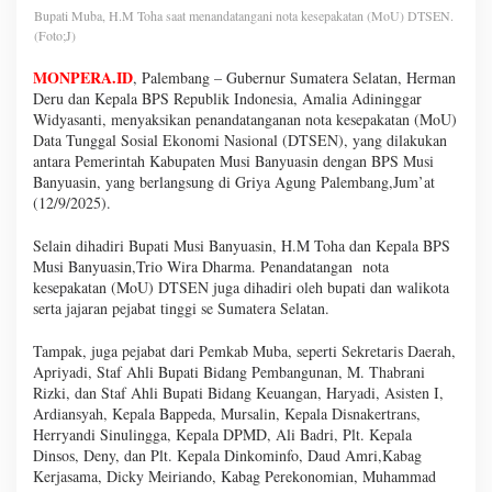
Bupati Muba, H.M Toha saat menandatangani nota kesepakatan (MoU) DTSEN.
(Foto;J)
MONPERA.ID
, Palembang – Gubernur Sumatera Selatan, Herman
Deru dan Kepala BPS Republik Indonesia, Amalia Adininggar
Widyasanti, menyaksikan penandatanganan nota kesepakatan (MoU)
Data Tunggal Sosial Ekonomi Nasional (DTSEN), yang dilakukan
antara Pemerintah Kabupaten Musi Banyuasin dengan BPS Musi
Banyuasin, yang berlangsung di Griya Agung Palembang,Jum’at
(12/9/2025).
Selain dihadiri Bupati Musi Banyuasin, H.M Toha dan Kepala BPS
Musi Banyuasin,Trio Wira Dharma. Penandatangan nota
kesepakatan (MoU) DTSEN juga dihadiri oleh bupati dan walikota
serta jajaran pejabat tinggi se Sumatera Selatan.
Tampak, juga pejabat dari Pemkab Muba, seperti Sekretaris Daerah,
Apriyadi, Staf Ahli Bupati Bidang Pembangunan, M. Thabrani
Rizki, dan Staf Ahli Bupati Bidang Keuangan, Haryadi, Asisten I,
Ardiansyah, Kepala Bappeda, Mursalin, Kepala Disnakertrans,
Herryandi Sinulingga, Kepala DPMD, Ali Badri, Plt. Kepala
Dinsos, Deny, dan Plt. Kepala Dinkominfo, Daud Amri,Kabag
Kerjasama, Dicky Meiriando, Kabag Perekonomian, Muhammad