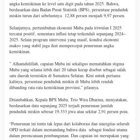
angka kemiskinan ke level satu digit pada tahun 2025. Bahwa,
berdasarkan data Badan Pusat Statistik (BPS), persentase penduduk
miskin turun dari sebelumnya 12,88 persen menjadi 9,97 persen.
Selanjutnya, pertumbuhan ekonomi Muba pada triwulan I 2025
tercatat positif, sementara inflasi tetap terkendali sepanjang 2024–
2025. Selain program intervensi yang masif, kondisi ekonomi
makro yang stabil juga ikut mempercepat penurunan angka
kemiskinan.
” Alhamdulillah, capaian Muba ini sekaligus mematahkan stigma
Muba yang selama lebih dari 20 tahun kerap disebut sebagai salah
satu daerah termiskin di Sumatera Selatan. Kini untuk pertama
kalinya, persentase penduduk miskin di Muba lebih rendah
dibanding rata-rata kemiskinan provinsi,” jelasnya.
Ditambahkan, Kepala BPS Muba, Trio Wira Dharma, menyatakan,
berdasarkan data sepanjang 2025 terjadi penurunan jumlah
penduduk miskin sebesar 19.333 jiwa atau sekitar 2,91 persen poin.
“Penurunan ini tentu tak lepas dari kolaborasi dan sinergitas seluruh
OPD terkait dalam memandang bahwa data sebagai fondasi utama
dalam perencanaan pembangunan. Dan capaian ini merupakan yang