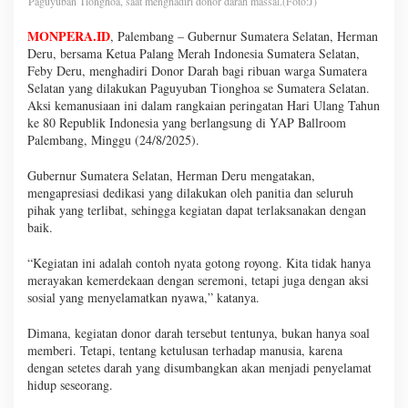
Paguyuban Tionghoa, saat menghadiri donor darah massal.(Foto:J)
MONPERA.ID
, Palembang – Gubernur Sumatera Selatan, Herman
Deru, bersama Ketua Palang Merah Indonesia Sumatera Selatan,
Feby Deru, menghadiri Donor Darah bagi ribuan warga Sumatera
Selatan yang dilakukan Paguyuban Tionghoa se Sumatera Selatan.
Aksi kemanusiaan ini dalam rangkaian peringatan Hari Ulang Tahun
ke 80 Republik Indonesia yang berlangsung di YAP Ballroom
Palembang, Minggu (24/8/2025).
Gubernur Sumatera Selatan, Herman Deru mengatakan,
mengapresiasi dedikasi yang dilakukan oleh panitia dan seluruh
pihak yang terlibat, sehingga kegiatan dapat terlaksanakan dengan
baik.
“Kegiatan ini adalah contoh nyata gotong royong. Kita tidak hanya
merayakan kemerdekaan dengan seremoni, tetapi juga dengan aksi
sosial yang menyelamatkan nyawa,” katanya.
Dimana, kegiatan donor darah tersebut tentunya, bukan hanya soal
memberi. Tetapi, tentang ketulusan terhadap manusia, karena
dengan setetes darah yang disumbangkan akan menjadi penyelamat
hidup seseorang.