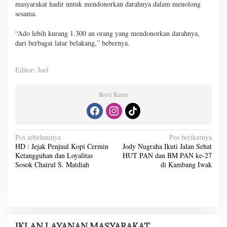
masyarakat hadir untuk mendonorkan darahnya dalam menolong
sesama.
“Ado lebih kurang 1.300 an orang yang mendonorkan darahnya,
dari berbagai latar belakang,” bebernya.
Editor: Joel
Ikuti Kami
N
Pos sebelumnya
Pos berikutnya
HD : Jejak Penjual Kopi Cermin
Jody Nugraha Ikuti Jalan Sehat
a
Ketangguhan dan Loyalitas
HUT PAN dan BM PAN ke-27
v
Sosok Chairul S. Matdiah
di Kambang Iwak
i
g
a
s
IKLAN LAYANAN MASYARAKAT