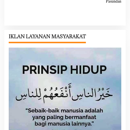
Pasundan
i
g
a
s
i
IKLAN LAYANAN MASYARAKAT
p
o
s