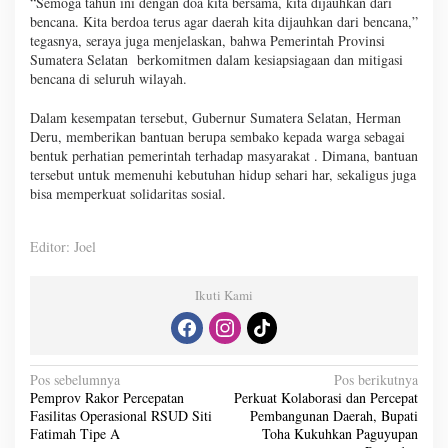
“Semoga tahun ini dengan doa kita bersama, kita dijauhkan dari
bencana. Kita berdoa terus agar daerah kita dijauhkan dari bencana,”
tegasnya, seraya juga menjelaskan, bahwa Pemerintah Provinsi
Sumatera Selatan berkomitmen dalam kesiapsiagaan dan mitigasi
bencana di seluruh wilayah.
Dalam kesempatan tersebut, Gubernur Sumatera Selatan, Herman
Deru, memberikan bantuan berupa sembako kepada warga sebagai
bentuk perhatian pemerintah terhadap masyarakat . Dimana, bantuan
tersebut untuk memenuhi kebutuhan hidup sehari har, sekaligus juga
bisa memperkuat solidaritas sosial.
Editor: Joel
Ikuti Kami
N
Pos sebelumnya
Pos berikutnya
Pemprov Rakor Percepatan
Perkuat Kolaborasi dan Percepat
a
Fasilitas Operasional RSUD Siti
Pembangunan Daerah, Bupati
v
Fatimah Tipe A
Toha Kukuhkan Paguyupan