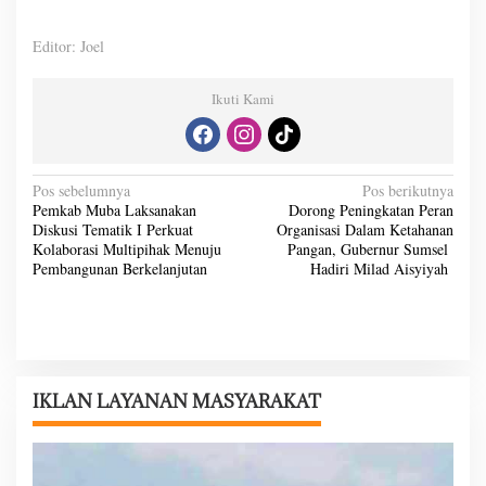
Editor: Joel
Ikuti Kami
N
Pos sebelumnya
Pos berikutnya
Pemkab Muba Laksanakan
Dorong Peningkatan Peran
a
Diskusi Tematik I Perkuat
Organisasi Dalam Ketahanan
v
Kolaborasi Multipihak Menuju
Pangan, Gubernur Sumsel
Pembangunan Berkelanjutan
Hadiri Milad Aisyiyah
i
g
a
s
i
IKLAN LAYANAN MASYARAKAT
p
o