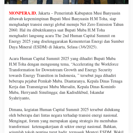
MONPERA.ID
, Jakarta – Pemerintah Kabupaten Musi Banyuasin
dibawah kepemimpinan Bupati Musi Banyuasin H.M Toha, siap
menghadapi transisi energi global menuju Net Zero Emission Tahun
2060. Hal itu dibuktikannya saat Bupati Muba H.M Toha
menghadiri langsung acara The 2nd Human Capital Summit on
Energy 2025 yang diselenggarakan Kementerian Energi dan Sumber
Daya Mineral (ESDM) di Jakarta, Selasa (3/6/2025).
Acara Human Capital Summit 2025 yang dihadiri Bupati Muba
H.M Toha dengan mengusung tema, “Accelerating the Workforce
Transformation for Downstream Growth and Energy Security
towards Energy Transition in Indonesia, ” tersebut juga dihadiri
beberapa pejabat Pemkab Muba. Diantaranya, Kepala Dinas Tenaga
Kerja dan Transmigrasi Muba Mursalin, Kepala Dinas Kominfo
Muba, Herryandi Sinulingga; dan Kadisdikbud, Iskandar
Syahriyanto,
Dimana, kegiatan Human Capital Summit 2025 tersebut didukung
oleh beberapa dari lintas negara terhadap transisi energi nasional.
Mengingat, forum yang merupakan ajang strategis itu membahas
transformasi ketenagakerjaan di sektor energi nasional. Bahkan,
sejumlah tokoh penting turut hadir, termasuk Menteri ESDM, Wakil