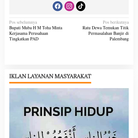
N
Pos sebelumnya
Pos berikutnya
Bupati Muba H M Toha Minta
Ratu Dewa Temukan Titik
a
Kerjasama Perusahaan
Permasalahan Banjir di
v
Tingkatkan PAD
Palembang
i
g
a
s
IKLAN LAYANAN MASYARAKAT
i
p
o
s