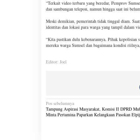
“Terkait video terbaru yang beredar, Pemprov Sums
dan sambungan telepon, namun hingga saat ini belu
Meski demikian, pemerintah tidak tinggal diam. Saa
identitas dan lokasi para warga yang tampil dalam vi
“Kita pastikan dulu kebenarannya. Pihak kepolisian
mereka warga Sumsel dan bagaimana kondisi riilnya,
Editor: Joel
N
Pos sebelumnya
Tampung Aspirasi Masyarakat, Komisi II DPRD Mu
a
Minta Pertamina Paparkan Kelangkaan Pasokan Elpi
v
i