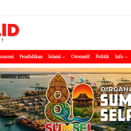
konomi
Pendidikan
Islami
Otomatif
Politik
Info