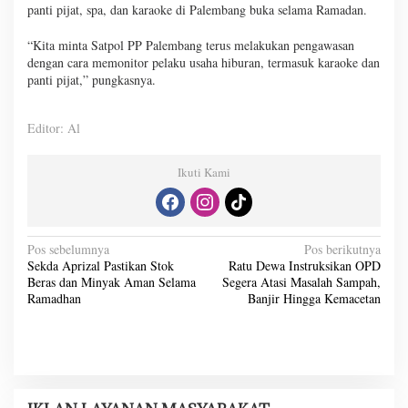
panti pijat, spa, dan karaoke di Palembang buka selama Ramadan.
“Kita minta Satpol PP Palembang terus melakukan pengawasan
dengan cara memonitor pelaku usaha hiburan, termasuk karaoke dan
panti pijat,” pungkasnya.
Editor: Al
Ikuti Kami
N
Pos sebelumnya
Pos berikutnya
Sekda Aprizal Pastikan Stok
Ratu Dewa Instruksikan OPD
a
Beras dan Minyak Aman Selama
Segera Atasi Masalah Sampah,
v
Ramadhan
Banjir Hingga Kemacetan
i
g
a
s