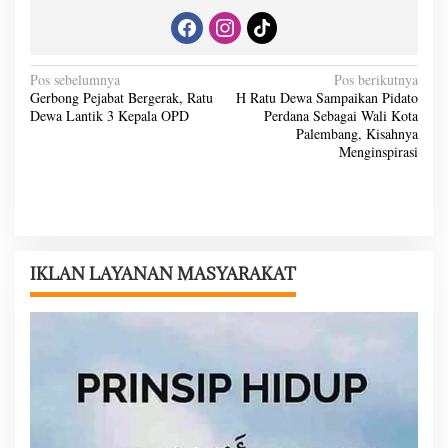
N
Pos sebelumnya
Pos berikutnya
Gerbong Pejabat Bergerak, Ratu
H Ratu Dewa Sampaikan Pidato
a
Dewa Lantik 3 Kepala OPD
Perdana Sebagai Wali Kota
v
Palembang, Kisahnya
Menginspirasi
i
g
a
s
i
IKLAN LAYANAN MASYARAKAT
p
o
s