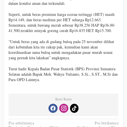
dalam kondisi aman dan terkendali.
Seperti, untuk beras premium harga eceran tertinggi (HET) masih
Rp14.149, dan beras medium per HET seharga Rp12.663.
Sementara, untuk bawang merah sebesar Rp38.256 HAP Rp36.00-
41.500,terakhir minyak goreng curah Rp16.835 HET Rp15.700.
“Untuk beras yang ada di gudang buloq pada 25 november dilihat
dari kebutuhan kita itu cukup pak, kemudian kami akan
koordinasikan sama buloq untuk mengadakan pasar murah sesuai
yang pernah kita lakukan” ungkapnya.
Turut hadir Kepala Badan Pusat Statistik (BPS) Provinsi Sumatera
Selatan adalah Bapak Moh. Wahyu Yulianto, S.Si., S.ST., M.Si dan
Para OPD Lainnya.
Ikuti Kami
N
Pos sebelumnya
Pos berikutnya