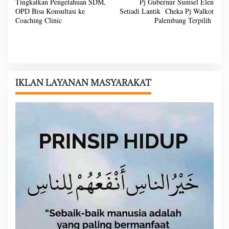
Tingkatkan Pengetahuan SDM,
Pj Gubernur Sumsel Elen
a
OPD Bisa Konsultasi ke
Setiadi Lantik Cheka Pj Walkot
v
Coaching Clinic
Palembang Terpilih
i
g
a
s
IKLAN LAYANAN MASYARAKAT
i
p
o
s