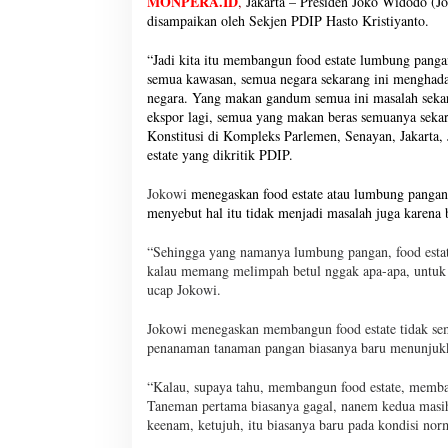
MONPERA.ID
,
Jakarta – Presiden Joko Widodo (Jo
disampaikan oleh Sekjen PDIP Hasto Kristiyanto.
“Jadi kita itu membangun food estate lumbung pangan
semua kawasan, semua negara sekarang ini menghad
negara. Yang makan gandum semua ini masalah sekaran
ekspor lagi, semua yang makan beras semuanya sekar
Konstitusi di Kompleks Parlemen, Senayan, Jakarta
estate yang dikritik PDIP.
Jokowi
menegaskan food estate atau lumbung pangan
menyebut hal itu tidak menjadi masalah juga karena
“Sehingga yang namanya lumbung pangan, food estate
kalau memang melimpah betul nggak apa-apa, untuk 
ucap Jokowi.
Jokowi menegaskan membangun food estate tidak se
penanaman tanaman pangan biasanya baru menunjukka
“Kalau, supaya tahu, membangun food estate, memb
Taneman pertama biasanya gagal, nanem kedua masih p
keenam, ketujuh, itu biasanya baru pada kondisi nor