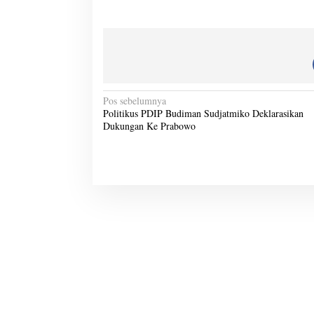
N
Pos sebelumnya
Politikus PDIP Budiman Sudjatmiko Deklarasikan
a
Dukungan Ke Prabowo
v
i
g
a
s
i
p
o
s