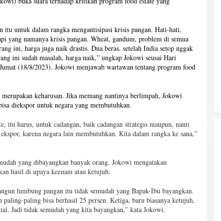
kowi) buka suara terhadap kritikan program food estate yang
 itu untuk dalam rangka mengantisipasi krisis pangan. Hati-hati,
api yang namanya krisis pangan. Wheat, gandum, problem di semua
g ini, harga juga naik drastis. Dua beras, setelah India setop nggak
ang ini sudah masalah, harga naik,” ungkap Jokowi seusai Hari
, Jumat (18/8/2023). Jokowi menjawab wartawan tentang program food
 merupakan keharusan. Jika memang nantinya berlimpah, Jokowi
 bisa diekspor untuk negara yang membutuhkan.
, itu harus, untuk cadangan, baik cadangan strategis maupun, nanti
ekspor, karena negara lain membutuhkan. Kita dalam rangka ke sana,”
mudah yang dibayangkan banyak orang. Jokowi mengatakan
n hasil di upaya keenam atau ketujuh.
angun lumbung pangan itu tidak semudah yang Bapak-Ibu bayangkan.
aling-paling bisa berhasil 25 persen. Ketiga, baru biasanya ketujuh,
mal. Jadi tidak semudah yang kita bayangkan,” kata Jokowi.