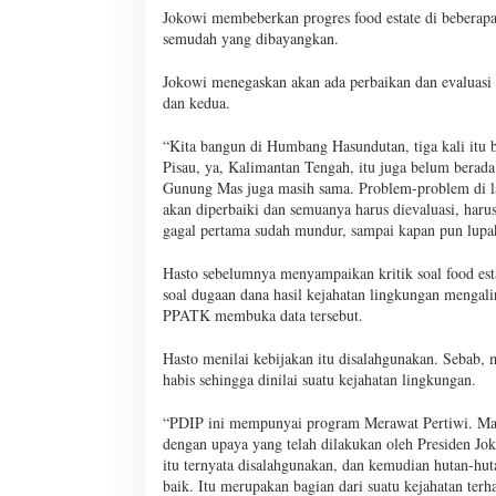
Jokowi membeberkan progres food estate di beberap
semudah yang dibayangkan.
Jokowi menegaskan akan ada perbaikan dan evaluasi 
dan kedua.
“Kita bangun di Humbang Hasundutan, tiga kali itu b
Pisau, ya, Kalimantan Tengah, itu juga belum berad
Gunung Mas juga masih sama. Problem-problem di la
akan diperbaiki dan semuanya harus dievaluasi, harus
gagal pertama sudah mundur, sampai kapan pun lupa
Hasto sebelumnya menyampaikan kritik soal food esta
soal dugaan dana hasil kejahatan lingkungan mengal
PPATK membuka data tersebut.
Hasto menilai kebijakan itu disalahgunakan. Sebab, 
habis sehingga dinilai suatu kejahatan lingkungan.
“PDIP ini mempunyai program Merawat Pertiwi. Mak
dengan upaya yang telah dilakukan oleh Presiden Jo
itu ternyata disalahgunakan, dan kemudian hutan-huta
baik. Itu merupakan bagian dari suatu kejahatan terh