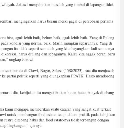
a wilayah. Jokowi menyebutkan masalah yang timbul di lapangan tidak
sembari mengingatkan harus berani meski gagal di percobaan pertama
aru bisa, agak lebih baik, belum baik, agak lebih baik. Yang di Pulang
a pada kondisi yang normal baik. Masih mungkin separuhnya. Yang di
pangan itu tidak seperti semudah yang kita bayangkan. Jadi semuanya
 dikoreksi, harus diulang dan sebagainya. Kalau kita nggak berani baru
kan,” ungkap Jokowi.
te saat berada di Ciawi, Bogor, Selasa (15/8/2023), saat dia menjawab
ir ke partai politik seperti yang diungkapkan PPATK. Hasto mendorong
menurut dia, kebijakan itu mengakibatkan hutan-hutan banyak ditebang
a kami mengapa memberikan suatu catatan yang sangat kuat terkait
kowi untuk membangun food estate, tetapi dalam praktik pada kebijakan
n justru ditebang habis dan food estate-nya tidak terbangun dengan
adap lingkungan,” ujarnya.