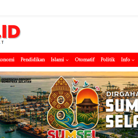
konomi
Pendidikan
Islami
Otomatif
Politik
Info