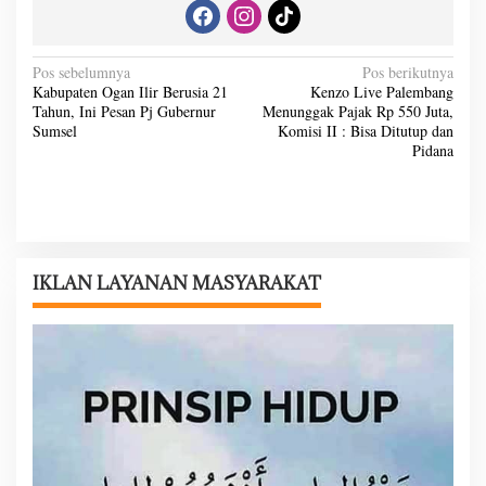
N
Pos sebelumnya
Pos berikutnya
Kabupaten Ogan Ilir Berusia 21
Kenzo Live Palembang
a
Tahun, Ini Pesan Pj Gubernur
Menunggak Pajak Rp 550 Juta,
v
Sumsel
Komisi II : Bisa Ditutup dan
Pidana
i
g
a
s
i
IKLAN LAYANAN MASYARAKAT
p
o
s