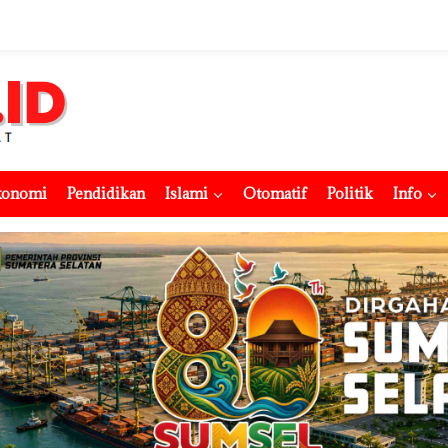
konomi
Pendidikan
Islami
Otomatif
Politik
Info