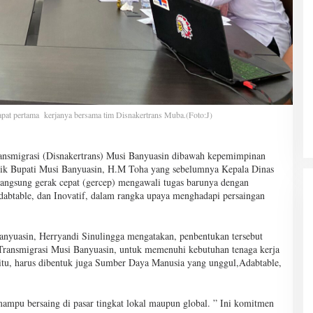
pat pertama kerjanya bersama tim Disnakertrans Muba.(Foto:J)
ansmigrasi (Disnakertrans) Musi Banyuasin dibawah kepemimpinan
ntik Bupati Musi Banyuasin, H.M Toha yang sebelumnya Kepala Dinas
langsung gerak cepat (gercep) mengawali tugas barunya dengan
table, dan Inovatif, dalam rangka upaya menghadapi persaingan
anyuasin, Herryandi Sinulingga mengatakan, penbentukan tersebut
Transmigrasi Musi Banyuasin, untuk memenuhi kebutuhan tenaga kerja
 itu, harus dibentuk juga Sumber Daya Manusia yang unggul,Adabtable,
 mampu bersaing di pasar tingkat lokal maupun global. ” Ini komitmen