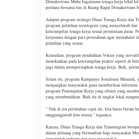
Disnakertrans Muba bagaimana tenaga kerja lokal kita
perdana bersama tim di Ruang Rapat Disnakertrans 
Adapun program strategis Dinas Tenaga Kerja dan Tr
program pelatihan terintegrasi yang menyeluruh dan
keterampilan tenaga kerja sesuai permintaan pasar. 
kerjasama dengan para perusahaan agar memahami da
pelatihan yang sesuai.
Kemudian, program pendidikan Vokasi yang inovati
menekankan pada keterampilan praktis seperti di bida
juga dalam mempersiapkan tenaga kerja. Baik, pertan
Selain itu, program Kampanye Sosialisasi Menarik, y
menjangkau masyarakat guna memberikan informasi te
program Penempatan Kerja yang efisien yang membant
yang membutuhkan. Baik itu di tingkat lokal maupun
” Nah di era perubahan cepat ini, kita harus berani
tanggungjawab kita semua,” tegasnya.
Karena, Dinas Tenaga Kerja dan Transmigrasi berup
dalam peluang yang bermanfaat bagi masyarakat Mus
pemerintah,industri dan juga masyarakat.