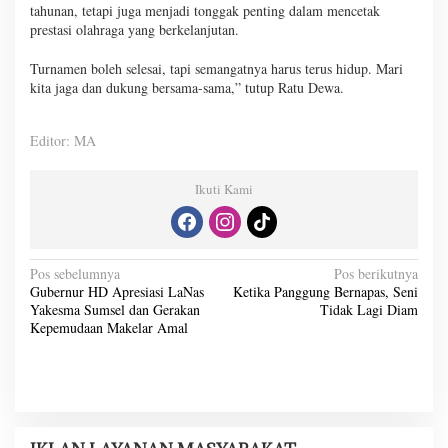
tahunan, tetapi juga menjadi tonggak penting dalam mencetak
prestasi olahraga yang berkelanjutan.
Turnamen boleh selesai, tapi semangatnya harus terus hidup. Mari
kita jaga dan dukung bersama-sama,” tutup Ratu Dewa.
Editor: MA
Ikuti Kami
N
Pos sebelumnya
Pos berikutnya
Gubernur HD Apresiasi LaNas
Ketika Panggung Bernapas, Seni
a
Yakesma Sumsel dan Gerakan
Tidak Lagi Diam
v
Kepemudaan Makelar Amal
i
g
a
s