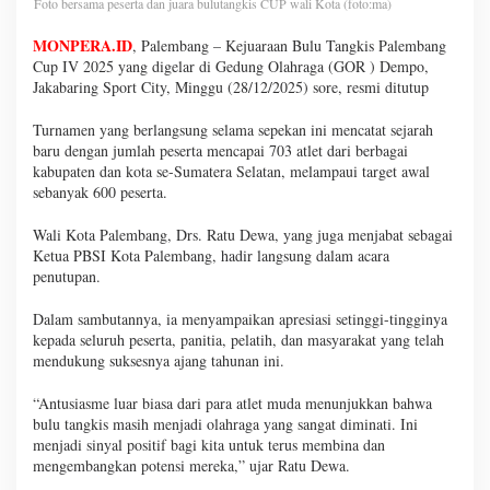
Foto bersama peserta dan juara bulutangkis CUP wali Kota (foto:ma)
MONPERA.ID
, Palembang – Kejuaraan Bulu Tangkis Palembang
Cup IV 2025 yang digelar di Gedung Olahraga (GOR ) Dempo,
Jakabaring Sport City, Minggu (28/12/2025) sore, resmi ditutup
Turnamen yang berlangsung selama sepekan ini mencatat sejarah
baru dengan jumlah peserta mencapai 703 atlet dari berbagai
kabupaten dan kota se-Sumatera Selatan, melampaui target awal
sebanyak 600 peserta.
Wali Kota Palembang, Drs. Ratu Dewa, yang juga menjabat sebagai
Ketua PBSI Kota Palembang, hadir langsung dalam acara
penutupan.
Dalam sambutannya, ia menyampaikan apresiasi setinggi-tingginya
kepada seluruh peserta, panitia, pelatih, dan masyarakat yang telah
mendukung suksesnya ajang tahunan ini.
“Antusiasme luar biasa dari para atlet muda menunjukkan bahwa
bulu tangkis masih menjadi olahraga yang sangat diminati. Ini
menjadi sinyal positif bagi kita untuk terus membina dan
mengembangkan potensi mereka,” ujar Ratu Dewa.