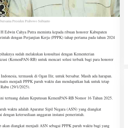
 bersama Presiden Prabowo Subianto
, H Edwin Cahya Putra meminta kepada ribuan honorer Kabupaten
merintah dengan Perjanjian Kerja (PPPK) tahap pertama pada tahun 2024
pihaknya sudah melakukan konsultasi dengan Kementerian
rasi (KemenPAN-RB) untuk mencari solusi terbaik bagi para honorer
donesia, termasuk di Ogan Ilir, untuk bersabar. Masih ada harapan.
omatis menjadi PPPK paruh waktu dan mendapatkan hak untuk tetap
, Rabu (29/1/2025).
u ini tertuang dalam Keputusan KemenPAN-RB Nomor 16 Tahun 2025.
ruh waktu adalah Aparatur Sipil Negara (ASN) yang diangkat
ai dengan ketersediaan anggaran instansi pemerintah.
ap akan diangkat menjadi ASN sebagai PPPK paruh waktu bagi yang