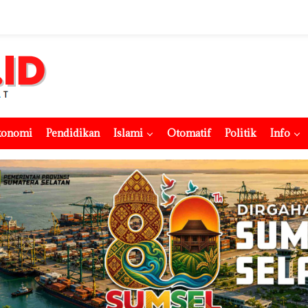
konomi
Pendidikan
Islami
Otomatif
Politik
Info