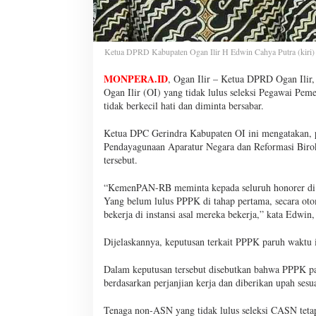
Ketua DPRD Kabupaten Ogan Ilir H Edwin Cahya Putra (kiri)
MONPERA.ID
, Ogan Ilir – Ketua DPRD Ogan Ilir
Ogan Ilir (OI) yang tidak lulus seleksi Pegawai Pe
tidak berkecil hati dan diminta bersabar.
Ketua DPC Gerindra Kabupaten OI ini mengatakan, 
Pendayagunaan Aparatur Negara dan Reformasi Birok
tersebut.
“KemenPAN-RB meminta kepada seluruh honorer di In
Yang belum lulus PPPK di tahap pertama, secara ot
bekerja di instansi asal mereka bekerja,” kata Edwin
Dijelaskannya, keputusan terkait PPPK paruh wakt
Dalam keputusan tersebut disebutkan bahwa PPPK pa
berdasarkan perjanjian kerja dan diberikan upah sesu
Tenaga non-ASN yang tidak lulus seleksi CASN tet