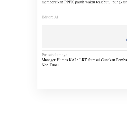
memberatkan PPPK paruh waktu tersebut,” pungkas
Editor: Al
N
Pos sebelumnya
Manager Humas KAI : LRT Sumsel Gunakan Pemba
a
Non Tunai
v
i
g
a
s
i
p