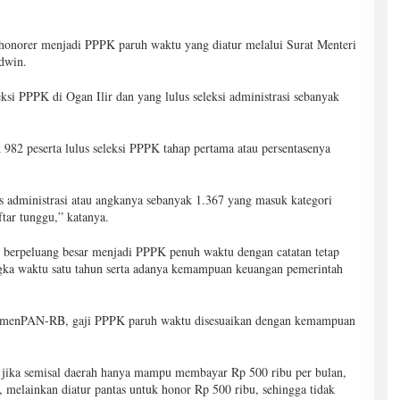
 honorer menjadi PPPK paruh waktu yang diatur melalui Surat Menteri
dwin.
eksi PPPK di Ogan Ilir dan yang lulus seleksi administrasi sebanyak
k 982 peserta lulus seleksi PPPK tahap pertama atau persentasenya
tes administrasi atau angkanya sebanyak 1.367 yang masuk kategori
ar tunggu,” katanya.
berpeluang besar menjadi PPPK penuh waktu dengan catatan tetap
ngka waktu satu tahun serta adanya kemampuan keuangan pemerintah
KemenPAN-RB, gaji PPPK paruh waktu disesuaikan dengan kemampuan
ya jika semisal daerah hanya mampu membayar Rp 500 ribu per bulan,
, melainkan diatur pantas untuk honor Rp 500 ribu, sehingga tidak