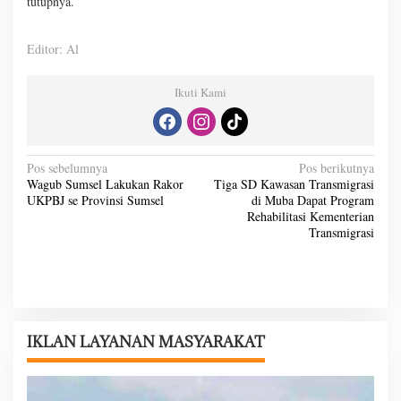
tutupnya.
Editor: Al
Ikuti Kami
N
Pos sebelumnya
Pos berikutnya
Wagub Sumsel Lakukan Rakor
Tiga SD Kawasan Transmigrasi
a
UKPBJ se Provinsi Sumsel
di Muba Dapat Program
v
Rehabilitasi Kementerian
Transmigrasi
i
g
a
s
i
IKLAN LAYANAN MASYARAKAT
p
o