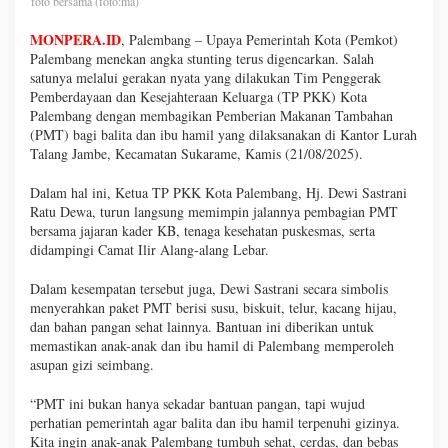
foto bersama (foto:ma)
MONPERA.ID
, Palembang – Upaya Pemerintah Kota (Pemkot)
Palembang menekan angka stunting terus digencarkan. Salah
satunya melalui gerakan nyata yang dilakukan Tim Penggerak
Pemberdayaan dan Kesejahteraan Keluarga (TP PKK) Kota
Palembang dengan membagikan Pemberian Makanan Tambahan
(PMT) bagi balita dan ibu hamil yang dilaksanakan di Kantor Lurah
Talang Jambe, Kecamatan Sukarame, Kamis (21/08/2025).
Dalam hal ini, Ketua TP PKK Kota Palembang, Hj. Dewi Sastrani
Ratu Dewa, turun langsung memimpin jalannya pembagian PMT
bersama jajaran kader KB, tenaga kesehatan puskesmas, serta
didampingi Camat Ilir Alang-alang Lebar.
Dalam kesempatan tersebut juga, Dewi Sastrani secara simbolis
menyerahkan paket PMT berisi susu, biskuit, telur, kacang hijau,
dan bahan pangan sehat lainnya. Bantuan ini diberikan untuk
memastikan anak-anak dan ibu hamil di Palembang memperoleh
asupan gizi seimbang.
“PMT ini bukan hanya sekadar bantuan pangan, tapi wujud
perhatian pemerintah agar balita dan ibu hamil terpenuhi gizinya.
Kita ingin anak-anak Palembang tumbuh sehat, cerdas, dan bebas