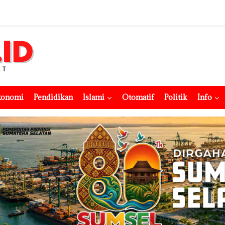
konomi
Pendidikan
Islami
Otomatif
Politik
Info