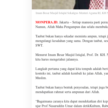
Imam Besar Masjid Istiqlal Sekaligus Menteri Agama RI, KH
MONPERA.ID
, Jakarta – Setiap manusia pasti per
Namun, Allah Maha Pengampun dan selalu membuka 
Taubat bukan hanya sekadar meminta ampun, tetapi 
mengulangi kesalahan yang sama. Dengan taubat, se
SWT.
Menurut Imam Besar Masjid Istiqlal, Prof. Dr. KH. 
kita harus mengetahui jalannya.
Langkah pertama yang dapat kita tempuh adalah berta
konteks ini, taubat adalah kembali ke jalan Allah, 
Muslim.
Taubat bukan hanya bentuk penyesalan, tetapi juga b
mendapatkan rahmat serta ampunan dari Allah.
“Bagaimana caranya kita dapat mendekatkan diri kepa
ujar Prof Nasaruddin Umar dalam detikKultum, Rabu