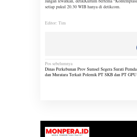
Jangan lewatkan, detikKultum bertema “Kontempla
setiap pukul 20.30 WIB hanya di detikcom.
Editor: Tim
N
Pos sebelumnya
Dinas Perkebunan Prov Sumsel Segera Surati Pemd
a
dan Muratara Terkait Polemik PT SKB dan PT GPU
v
i
g
a
s
i
p