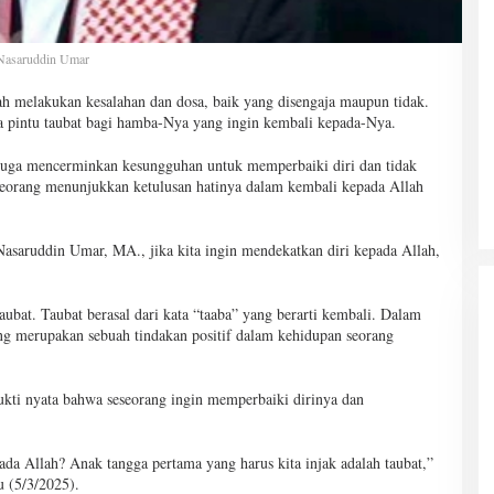
 Nasaruddin Umar
nah melakukan kesalahan dan dosa, baik yang disengaja maupun tidak.
pintu taubat bagi hamba-Nya yang ingin kembali kepada-Nya.
juga mencerminkan kesungguhan untuk memperbaiki diri dan tidak
seorang menunjukkan ketulusan hatinya dalam kembali kepada Allah
Nasaruddin Umar, MA., jika kita ingin mendekatkan diri kepada Allah,
ubat. Taubat berasal dari kata “taaba” yang berarti kembali. Dalam
yang merupakan sebuah tindakan positif dalam kehidupan seorang
ukti nyata bahwa seseorang ingin memperbaiki dirinya dan
da Allah? Anak tangga pertama yang harus kita injak adalah taubat,”
 (5/3/2025).