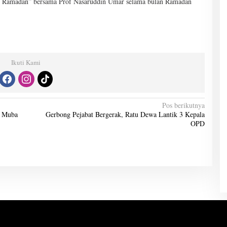
si Ramadan” bersama Prof Nasaruddin Umar selama bulan Ramadan
Ikuti Kami
Pos berikutnya
a Muba
Gerbong Pejabat Bergerak, Ratu Dewa Lantik 3 Kepala
OPD