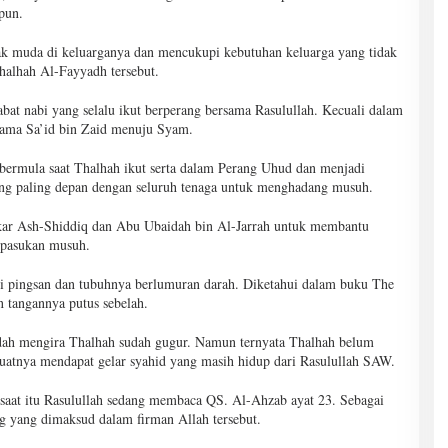
pun.
k muda di keluarganya dan mencukupi kebutuhan keluarga yang tidak
alhah Al-Fayyadh tersebut.
bat nabi yang selalu ikut berperang bersama Rasulullah. Kecuali dalam
sama Sa’id bin Zaid menuju Syam.
 bermula saat Thalhah ikut serta dalam Perang Uhud dan menjadi
ang paling depan dengan seluruh tenaga untuk menghadang musuh.
r Ash-Shiddiq dan Abu Ubaidah bin Al-Jarrah untuk membantu
 pasukan musuh.
si pingsan dan tubuhnya berlumuran darah. Diketahui dalam buku The
 tangannya putus sebelah.
ah mengira Thalhah sudah gugur. Namun ternyata Thalhah belum
uatnya mendapat gelar syahid yang masih hidup dari Rasulullah SAW.
saat itu Rasulullah sedang membaca QS. Al-Ahzab ayat 23. Sebagai
ng yang dimaksud dalam firman Allah tersebut.