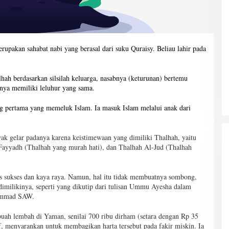
erupakan sahabat nabi yang berasal dari suku Quraisy. Beliau lahir pada
ah berdasarkan silsilah keluarga, nasabnya (keturunan) bertemu
nya memiliki leluhur yang sama.
ng pertama yang memeluk Islam. Ia masuk Islam melalui anak dari
 gelar padanya karena keistimewaan yang dimiliki Thalhah, yaitu
Fayyadh (Thalhah yang murah hati), dan Thalhah Al-Jud (Thalhah
s sukses dan kaya raya. Namun, hal itu tidak membuatnya sombong,
 dimilikinya, seperti yang dikutip dari tulisan Ummu Ayesha dalam
hammad SAW.
buah lembah di Yaman, senilai 700 ribu dirham (setara dengan Rp 35
f, menyarankan untuk membagikan harta tersebut pada fakir miskin. Ia