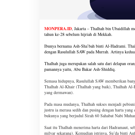
MONPERA.ID
, Jakarta – Thalhah bin Ubaidillah m
tahun ke-28 sebelum hijriah di Mekkah.
Ibunya bernama Ash-Sha’bah binti Al-Hadrami. Thalh
dengan Rasulullah SAW pada Murrah. Artinya kedua
Thalhah juga merupakan salah satu dari delapan ora
pamannya yaitu, Abu Bakar Ash-Shiddiq.
S
emasa hidupnya, Rasulullah SAW memberikan banyak
Thalhah Al-Khair (Thalhah yang baik), Thalhah Al-
yang dermawan).
Pada masa mudanya, Thalhah sukses menjadi pebisni
justru ia merasa sedih dan pusing dengan harta yang
bukunya yang berjudul Sirah 60 Sahabat Nabi Mu
Saat itu Thalhah menerima harta dari Hadramaut, se
milyar sekarang). Kemudian istrinya, Su’da binti Au