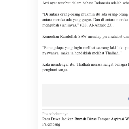
Arti ayat tersebut dalam bahasa Indonesia adalah seba
“Di antara orang-orang mukmin itu ada orang-orang 
antara mereka ada yang gugur. Dan di antara mereka
mengubah (janjinya).” (QS. Al-Ahzab: 23).
Kemudian Rasulullah SAW menatap para sahabat dan 
“Barangsiapa yang ingin melihat seorang laki-laki y
nyawanya, maka ia hendaklah melihat Thalhah.”
Kala mendengar itu, Thalhah merasa sangat bahagia k
penghuni surga.
N
Pos sebelumnya
Ratu Dewa Jadikan Rumah Dinas Tempat Aspirasi W
a
Palembang