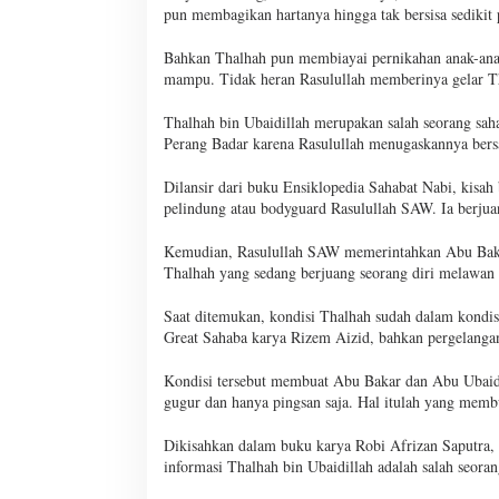
pun membagikan hartanya hingga tak bersisa sedikit 
Bahkan Thalhah pun membiayai pernikahan anak-ana
mampu. Tidak heran Rasulullah memberinya gelar Th
Thalhah bin Ubaidillah merupakan salah seorang saha
Perang Badar karena Rasulullah menugaskannya ber
Dilansir dari buku Ensiklopedia Sahabat Nabi, kisah
pelindung atau bodyguard Rasulullah SAW. Ia berju
Kemudian, Rasulullah SAW memerintahkan Abu Baka
Thalhah yang sedang berjuang seorang diri melawan
Saat ditemukan, kondisi Thalhah sudah dalam kondi
Great Sahaba karya Rizem Aizid, bahkan pergelangan
Kondisi tersebut membuat Abu Bakar dan Abu Ubaid
gugur dan hanya pingsan saja. Hal itulah yang memb
Dikisahkan dalam buku karya Robi Afrizan Saputra, 
informasi Thalhah bin Ubaidillah adalah salah seora