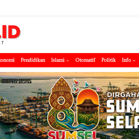
konomi
Pendidikan
Islami
Otomatif
Politik
Info