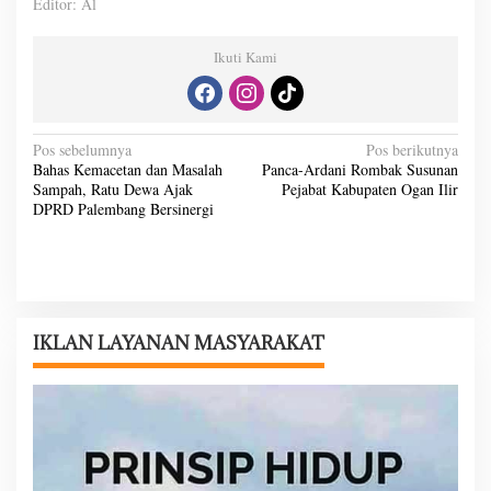
Editor: Al
Ikuti Kami
N
Pos sebelumnya
Pos berikutnya
Bahas Kemacetan dan Masalah
Panca-Ardani Rombak Susunan
a
Sampah, Ratu Dewa Ajak
Pejabat Kabupaten Ogan Ilir
v
DPRD Palembang Bersinergi
i
g
a
s
IKLAN LAYANAN MASYARAKAT
i
p
o
s