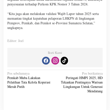
penyesuaian terhadap Perkom KPK Nomor 3 Tahun 2024.
“Kita juga akan melakukan validasi Wajib Lapor tahun 2025 serta
memantau tingkat kepatuhan pelaporan LHKPN di lingkungan
Pemprov, Pemkab, dan Pemkot se-Provinsi Sumatera Selatan,”
ungkapnya.
Editor: Joel
Ikuti Kami
N
Pos sebelumnya
Pos berikutnya
Pemkab Muba Lakukan
Peringati HMPI 2025, HD
a
Pelatihan Tata Kelola Koperasi
Tekankan Pentingnya Warisan
v
Merah Putih
Lingkungan Untuk Generasi
Mendatang
i
g
a