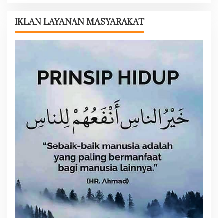
s
i
IKLAN LAYANAN MASYARAKAT
p
o
s