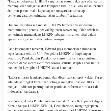
“Dengan pelaporan LHKPN yang benar sesuai fakta apa adanya, ini
menunjukkan integritas dan kejujuran kita. Kalau kita sudah terbuka
dan transparan, maka kepercayaan masyarakat terhadap
penyelenggara pemerintahan akan tumbuh,” tegasnya.
Dimana, keterbukaan melalui LHKPN berperan besar dalam
meminimalisir potensi penyalahgunaan wewenang. Oleh sebab itu,
pemerintah memandang LHKPN sebagai instrumen vital dalam
upaya pencegahan tindak pidana korupsi.
Pada kesempatan tersebut, Edward juga memberikan himbauan
tegas kepada seluruh Unit Pengelola LHKPN di lingkungan
Pemprov, Pemkab, dan Pemkot se-Sumsel. Ia berharap unit-unit
tersebut dapat secara aktif mendorong seluruh Wajib Lapor untuk
memenuhi kewajiban LHKPN sesuai ketentuan.
“Laporan harus lengkap, benar, dan disampaikan tepat waktu. Target
kita adalah tingkat kepatuhan setinggi mungkin, bahkan 100%. Ini
menjadi indikator penting dalam penilaian reformasi birokrasi di
Indonesia,” tandasnya.
Sementara, Analis Pemberantasan Tindak Pidana Korupsi sekaligus
Kepala Satgas LHKPN KPK RI, Dedi Hartono, mengungkapkan,
kegiatan tebertujuan untuk harmonisasi regulasi LHKPN, khususnya