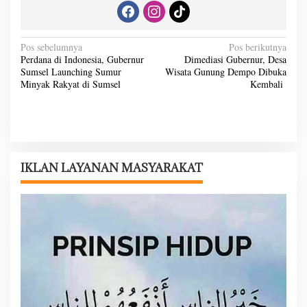
N
Pos sebelumnya
Pos berikutnya
Perdana di Indonesia, Gubernur
Dimediasi Gubernur, Desa
a
Sumsel Launching Sumur
Wisata Gunung Dempo Dibuka
v
Minyak Rakyat di Sumsel
Kembali
i
g
a
s
IKLAN LAYANAN MASYARAKAT
i
p
o
s