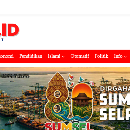
konomi
Pendidikan
Islami
Otomatif
Politik
Info