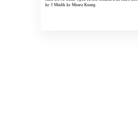
a
ke 3 Mudik ke Muara Kuang
v
i
g
a
s
i
p
o
s