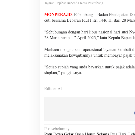
Jajaran Pejabat Bapenda Kota Palembang
MONPERA.ID
, Palembang – Badan Pendapatan Dae
cuti bersama Lebaran Idul Fitri 1446 H, dari 28 Mar
“Sehubungan dengan hari libur nasional hari suci Nye
28 Maret sampai 7 April 2025,” kata Kepala Bapen
Marhaen mengatakan, operasional layanan kembali di
melaksanakan kewajibannya untuk membayar pajak t
“Setiap rupiah yang anda bayarkan untuk pajak adal
siapkan,” pungkasnya.
Editor: Al
N
Pos sebelumnya
Ratu Dewa Gelar Open House Selama Dua Hari, Leb