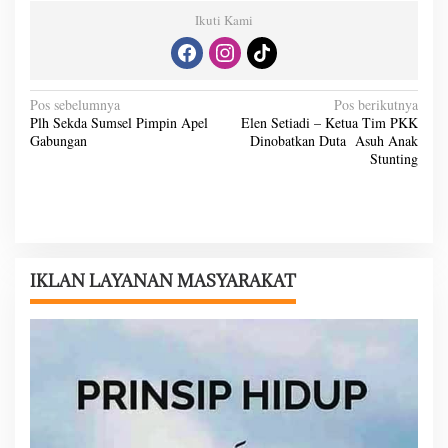
Ikuti Kami
N
Pos sebelumnya
Pos berikutnya
Plh Sekda Sumsel Pimpin Apel
Elen Setiadi – Ketua Tim PKK
a
Gabungan
Dinobatkan Duta Asuh Anak
v
Stunting
i
g
a
s
IKLAN LAYANAN MASYARAKAT
i
p
o
s